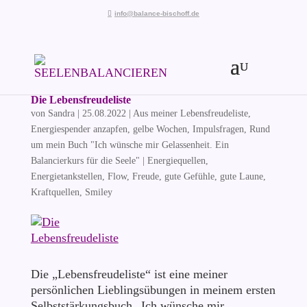
info@balance-bischoff.de
Die Lebensfreudeliste
von
Sandra
|
25.08.2022
|
Aus meiner Lebensfreudeliste
,
Energiespender anzapfen
,
gelbe Wochen
,
Impulsfragen
,
Rund
um mein Buch "Ich wünsche mir Gelassenheit. Ein
Balancierkurs für die Seele"
|
Energiequellen
,
Energietankstellen
,
Flow
,
Freude
,
gute Gefühle
,
gute Laune
,
Kraftquellen
,
Smiley
Die „Lebensfreudeliste“ ist eine meiner
persönlichen Lieblingsübungen in meinem ersten
Selbststärkungsbuch „Ich wünsche mir