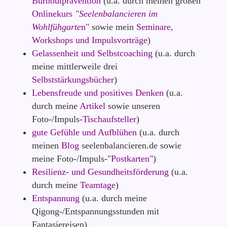
Burnoutprävention
(u.a. durch meinen großen
Onlinekurs
"Seelenbalancieren im
Wohlfühgarte
n"
sowie mein
Seminare,
Workshops und Impulsvorträge
)
Gelassenheit und Selbstcoaching
(u.a. durch
meine mittlerweile drei
Selbststärkungsbücher
)
Lebensfreude und positives Denken
(u.a.
durch meine
Artikel
sowie unseren
Foto-/Impuls-
Tischaufsteller
)
gute Gefühle und Aufblühen
(u.a. durch
meinen
Blog
seelenbalancieren.de sowie
meine Foto-/Impuls-
"Postkarten"
)
Resilienz- und Gesundheitsförderung
(u.a.
durch meine
Teamtage
)
Entspannung
(u.a. durch meine
Qigong-/Entspannungsstunden mit
Fantasiereisen)