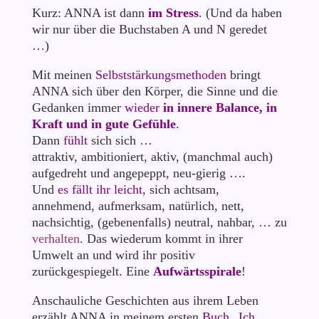
Kurz: ANNA ist dann
im Stress
. (Und da haben
wir nur über die Buchstaben A und N geredet
…)
Mit meinen
Selbststärkungsmethoden
bringt
ANNA sich über den Körper, die Sinne und die
Gedanken immer
wieder
in innere Balance, in
Kraft und in gute Gefühle
.
Dann
fühlt
sich sich …
attraktiv, ambitioniert, aktiv, (manchmal auch)
aufgedreht und angepeppt, neu-gierig ….
Und
es fällt ihr leicht
, sich achtsam,
annehmend, aufmerksam, natürlich, nett,
nachsichtig, (gebenenfalls) neutral, nahbar, … zu
verhalten
. Das wiederum kommt in ihrer
Umwelt an und wird ihr positiv
zurückgespiegelt. Eine
Aufwärtsspirale
!
Anschauliche Geschichten aus ihrem Leben
erzählt ANNA in meinem ersten
Buch „Ich