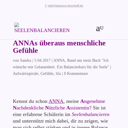
info@balance-bischoff.de
ANNAs überaus menschliche
Gefühle
von
Sandra
|
5.04.2017
|
ANNA
,
Rund um mein Buch "Ich
wünsche mir Gelassenheit. Ein Balancierkurs für die Seele"
|
Aufwärtsspirale
,
Gefühle
,
lila
|
0 Kommentare
Kennst du schon
ANNA
, meine
A
ngenehme
N
achdenkliche
N
ützliche
A
ssistentin?
Sie ist
eine erfahrene Schülerin im
Seelenbalancieren
und unterstützt mich dabei, dir zu zeigen, wie
man sich selbst stärken und in innere Balance