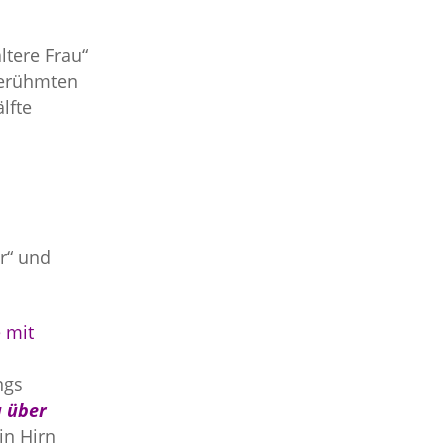
ltere Frau“
berühmten
lfte
r“ und
 mit
ngs
 über
n Hirn