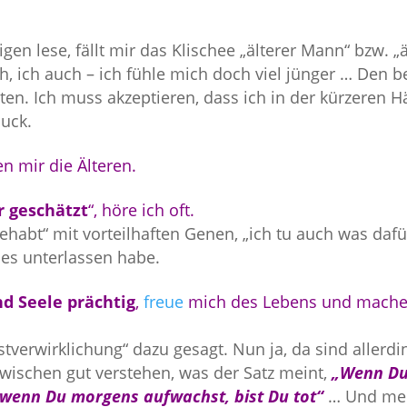
gen lese, fällt mir das Klischee „älterer Mann“ bzw. „ä
h, ich auch – ich fühle mich doch viel jünger … Den 
tten. Ich muss akzeptieren, dass ich in der kürzeren Hä
uck.
en mir die Älteren.
r geschätzt
“, höre ich oft.
habt“ mit vorteilhaften Genen, „ich tu auch was dafü
des unterlassen habe.
nd Seele prächtig
,
freue
mich des Lebens und mache
tverwirklichung“ dazu gesagt. Nun ja, da sind allerdi
zwischen gut verstehen, was der Satz meint,
„Wenn Du
, wenn Du morgens aufwachst, bist Du tot“
… Und mei