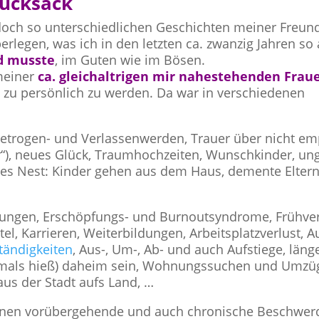
rucksack
 doch so unterschiedlichen Geschichten meiner Freun
rlegen, was ich in den letzten ca. zwanzig Jahren so 
d musste
, im Guten wie im Bösen.
 meiner
ca. gleichaltrigen mir nahestehenden Fraue
t zu persönlich zu werden. Da war in verschiedenen
 Betrogen- und Verlassenwerden, Trauer über nicht e
r“), neues Glück, Traumhochzeiten, Wunschkinder, un
es Nest: Kinder gehen aus dem Haus, demente Eltern,
rungen, Erschöpfungs- und Burnoutsyndrome, Frühve
el, Karrieren, Weiterbildungen, Arbeitsplatzverlust, 
tändigkeiten
, Aus-, Um-, Ab- und auch Aufstiege, läng
 damals hieß) daheim sein, Wohnungssuchen und Umzü
us der Stadt aufs Land, …
nnen vorübergehende und auch chronische Beschwer