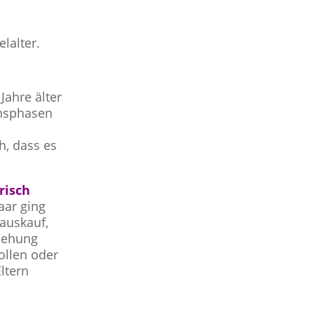
lalter.
Jahre älter
ensphasen
h, dass es
frisch
aar ging
auskauf,
iehung
ollen oder
ltern