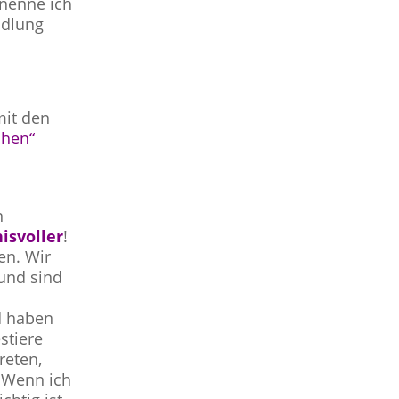
nenne ich
ndlung
mit den
chen“
n
isvoller
!
en. Wir
und sind
 haben
stiere
reten,
. Wenn ich