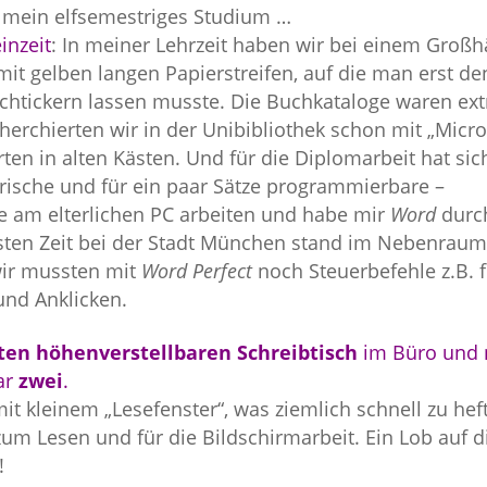
 mein elfsemestriges Studium …
inzeit
: In meiner Lehrzeit haben wir bei einem Großh
mit gelben langen Papierstreifen, auf die man erst de
chtickern lassen musste. Die Buchkataloge waren ex
herchierten wir in der Unibibliothek schon mit „Micro
rten in alten Kästen. Und für die Diplomarbeit hat sic
trische und für ein paar Sätze programmierbare –
te am elterlichen PC arbeiten und habe mir
Word
durch
rsten Zeit bei der Stadt München stand im Nebenraum
wir mussten mit
Word Perfect
noch Steuerbefehle z.B. 
und Anklicken.
en höhenverstellbaren Schreibtisch
im Büro und 
ar
zwei
.
 mit kleinem „Lesefenster“, was ziemlich schnell zu hef
um Lesen und für die Bildschirmarbeit. Ein Lob auf d
!