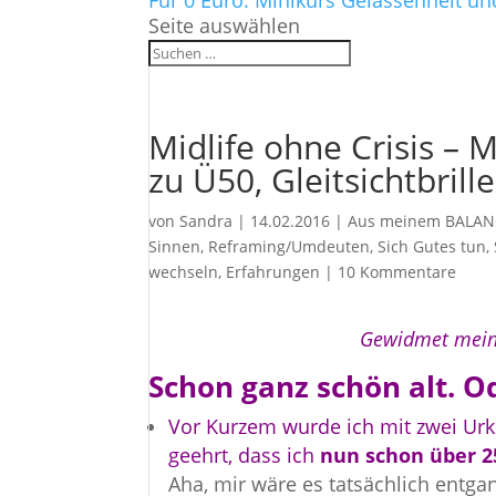
Für 0 Euro: Minikurs Gelassenheit un
Seite auswählen
Midlife ohne Crisis –
zu Ü50, Gleitsichtbril
von
Sandra
|
14.02.2016
|
Aus meinem BALAN
Sinnen
,
Reframing/Umdeuten
,
Sich Gutes tun,
wechseln
,
Erfahrungen
|
10 Kommentare
Gewidmet meine
Schon ganz schön alt. 
Vor Kurzem wurde ich mit zwei Ur
geehrt, dass ich
nun schon über 25
Aha, mir wäre es tatsächlich entga