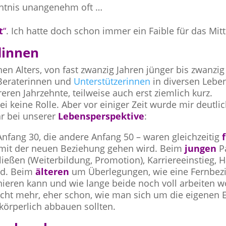
htnis unangenehm oft …
t
“
. Ich hatte doch schon immer ein Faible für das Mitte
dinnen
en Alters, von fast zwanzig Jahren jünger bis zwanzig 
, Beraterinnen und
Unterstützerinnen
in diversen Leb
eren Jahrzehnte, teilweise auch erst ziemlich kurz.
i keine Rolle. Aber vor einiger Zeit wurde mir deutlic
ar bei unserer
Lebensperspektive
:
nfang 30, die andere Anfang 50 – waren gleichzeitig
mit der neuen Beziehung gehen wird. Beim
jungen
P
eßen (Weiterbildung, Promotion), Karriereeinstieg, H
and. Beim
älteren
um Überlegungen, wie eine Fernbez
ieren kann und wie lange beide noch voll arbeiten w
nicht mehr, eher schon, wie man sich um die eigenen E
 körperlich abbauen sollten.