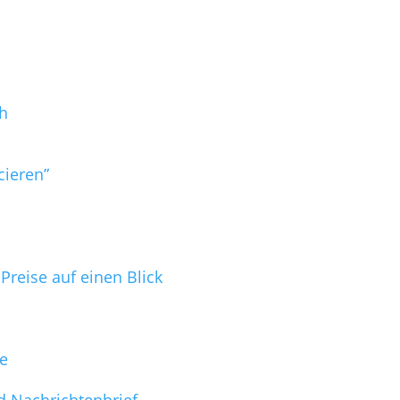
h
cieren”
reise auf einen Blick
ge