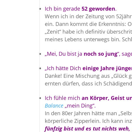
Ich bin gerade
52 geworden
.
Wenn ich in der Zeitung von 52jähri
ein. Dann kommt die Erkenntnis: O
„Zenit“ habe ich definitiv überschri
meines Lebens unterwegs bin. Schl
„Mei, Du bist ja
noch so jung
“, sag
„Ich hätte Dich
einige Jahre jünge
Danke! Eine Mischung aus „Glück ge
ernten dürfen, dass ich Schädigen
Ich fühle mich
an Körper, Geist u
Balance
„mein Ding“.
In den 80er Jahren hätte man „Selbs
körperliche Zipperlein. Ich kann in
fünfzig bist und es tut nichts weh