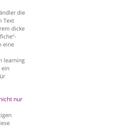
ändler die
n Text
trem dicke
fiche“-
h eine
 learning
 ein
für
nicht nur
tigen
iese