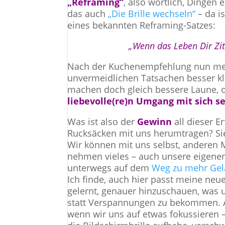
„
Reframing
“
, also wörtlich, Dinge
das auch
„Die Brille wechseln“
– da i
eines bekannten Reframing-Satzes:
„Wenn das Leben Dir Zit
Nach der Kuchenempfehlung nun mei
unvermeidlichen Tatsachen besser 
machen doch gleich bessere Laune, o
liebevolle(re)n Umgang mit sich se
Was ist also der
Gewinn
all dieser E
Rucksäcken mit uns herumtragen? S
Wir können mit uns selbst, andere
nehmen vieles – auch unsere eigen
unterwegs auf dem
Weg zu mehr Gel
Ich finde, auch hier passt meine neu
gelernt, genauer hinzuschauen, was un
statt Verspannungen zu bekommen. Al
wenn wir uns auf etwas fokussieren