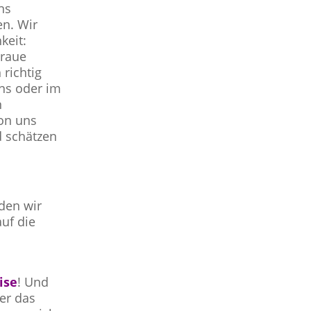
ns
en. Wir
keit:
graue
richtig
ns oder im
n
von uns
d schätzen
rden wir
uf die
ise
! Und
er das