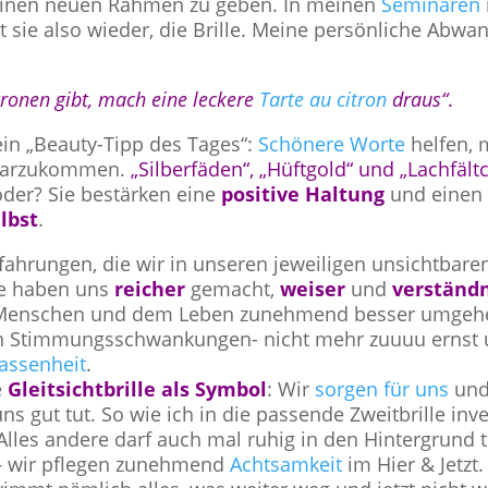
n einen neuen Rahmen zu geben. In meinen
Seminaren
st sie also wieder, die Brille. Meine persönliche Abwa
ronen gibt, mach eine leckere
Tarte au citron
draus“
.
n „Beauty-Tipp des Tages“:
Schönere Worte
helfen, 
klarzukommen.
„Silberfäden“, „Hüftgold“ und „Lachfält
der? Sie bestärken eine
positive Haltung
und einen
lbst
.
rfahrungen, die wir in unseren jeweiligen unsichtbare
ie haben uns
reicher
gemacht,
weiser
und
verständn
n Menschen und dem Leben zunehmend besser umgeh
en Stimmungsschwankungen- nicht mehr zuuuu ernst 
assenheit
.
e
Gleitsichtbrille
als Symbol
: Wir
sorgen für uns
und
s gut tut. So wie ich in die passende Zweitbrille inve
les andere darf auch mal ruhig in den Hintergrund t
 – wir pflegen zunehmend
Achtsamkeit
im Hier & Jetzt