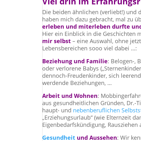
Viel drin im Erfahrungs
Die beiden ähnlichen (verliebt!) und
haben mich dazu gebracht, mal zu übe
erleben und miterleben durfte un
Hier ein Einblick in die Geschichten
mir selbst
– eine Auswahl, ohne jetz
Lebensbereichen sooo viel dabei …:
Beziehung und Familie
: Belogen-,
oder verlorene Babys („Sternenkinde
dennoch-Freudenkinder, sich leerend
werdende Beziehungen, …
Arbeit und Wohnen
: Mobbingerfah
aus gesundheitlichen Gründen, Dr.-Tit
haupt- und
nebenberuflichen Selbsts
„Erziehungsurlaub“ (wie Elternzeit
Eigenbedarfskündigung, Rausziehen a
Gesundheit
und Aussehen
: Wir ke