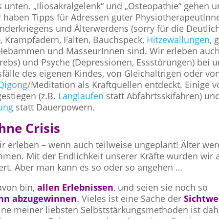
 unten. „Iliosakralgelenk“ und „Osteopathie“ gehen u
ir haben Tipps für Adressen guter PhysiotherapeutInn
nderkriegens und Älterwerdens (sorry für die Deutlich
, Krampfadern, Falten, Bauchspeck,
Hitzewallungen
, 
ll Hebammen und MasseurInnen sind. Wir erleben auch 
ebs) und Psyche (Depressionen, Essstörungen) bei u
fälle des eigenen Kindes, von Gleichaltrigen oder vo
Qigong
/Meditation als Kraftquellen entdeckt. Einige 
estiegen (z.B.
Langlaufen
statt Abfahrtsskifahren) un
ung
statt Dauerpowern.
hne Crisis
ir erleben – wenn auch teilweise ungeplant! Älter we
men. Mit der Endlichkeit unserer Kräfte wurden wir a
iert. Aber man kann es so oder so angehen …
davon bin,
allen Erlebnissen
, und seien sie noch so
inn abzugewinnen
. Vieles ist eine Sache der
Sichtwe
ine meiner liebsten Selbststärkungsmethoden ist dah