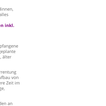
dinnen,
alles
n inkl.
mpfangene
geplante
 älter
rrentung
Aufbau von
ere Zeit im
ge,
den an