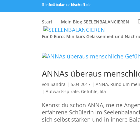
info@balance-bischoff.de
Start
Mein Blog SEELENBALANCIEREN
Für 0 Euro: Minikurs Gelassenheit und Nachri
ANNAs überaus menschli
von
Sandra
|
5.04.2017
|
ANNA
,
Rund um mein 
|
Aufwärtsspirale
,
Gefühle
,
lila
Kennst du schon ANNA, meine Angeneh
erfahrene Schülerin im Seelenbalanci
sich selbst stärken und in innere Bala