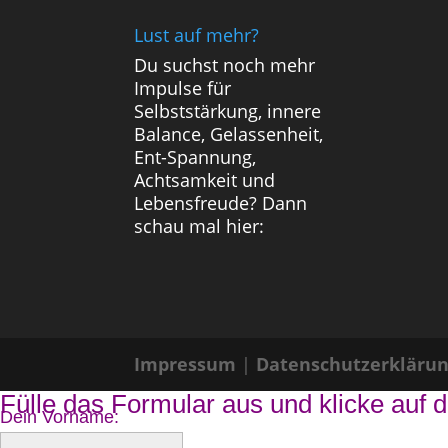
Lust auf mehr?
Du suchst noch mehr
Impulse für
Selbststärkung, innere
Balance, Gelassenheit,
Ent-Spannung,
Achtsamkeit und
Lebensfreude? Dann
schau mal hier:
Impressum
|
Datenschutzerkläru
Fülle das Formular aus und klicke auf d
Dein Vorname: