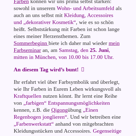
Farben
können wir uns prima selbst stärken:
sowohl in unserem
Wohn- und Arbeitsumfeld
als
auch an uns selbst mit
Kleidung, Accessoires
und „dekorativer Kosmetik“
, wie es so schön
heißt. Selbststärkung mit Farben ist schon lange
eines meiner Herzensthemen. Zum
Sommerbeginn
biete ich daher mal wieder
mein
Farbseminar
an, am
Samstag, den
25. Juni
,
mitten in München, von 10.00 bis 17.00 Uhr.
An diesem Tag wird’s bunt!
Ihr erfahrt viel über Farbsymbolik und überlegt,
wie Ihr Farben in Eurem Leben wirkungsvoll als
Kraftquellen
nutzen könnt. Ihr lernt eine Reihe
von
„farbigen“ Entspannungsmöglichkeiten
kennen, z.B. die
Qigong
übung
„Einen
Regenbogen jonglieren“
. Und wir betreiben eine
„Farbenwerkstatt“
anhand von mitgebrachten
Kleidungsstücken und Accessoires.
Gegenseitige