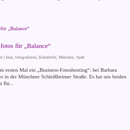
ifotos für „Balance“
en
|
blau
,
fotografieren
,
KünstlerIn
,
München
,
Spaß
um ersten Mal ein „Business-Fotoshooting“: bei Barbara
s in der Münchner Schleißheimer Straße. Es hat uns beiden
 Ihr...