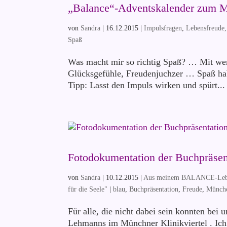
„Balance“-Adventskalender zum 
von
Sandra
|
16.12.2015
|
Impulsfragen
,
Lebensfreude
Spaß
Was macht mir so richtig Spaß? … Mit we
Glücksgefühle, Freudenjuchzer … Spaß ha
Tipp: Lasst den Impuls wirken und spürt...
Fotodokumentation der Buchpräsen
von
Sandra
|
10.12.2015
|
Aus meinem BALANCE-Le
für die Seele"
|
blau
,
Buchpräsentation
,
Freude
,
Münch
Für alle, die nicht dabei sein konnten bei 
Lehmanns im Münchner Klinikviertel . Ich 