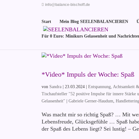
info@balance-bischoff.de
Start
Mein Blog SEELENBALANCIEREN
Ü
Für 0 Euro: Minikurs Gelassenheit und Nachrichte
*Video* Impuls der Woche: Spaß
von
Sandra
|
23.03.2024
|
Entspannung, Achtsamkeit & 
Tischaufsteller "52 positive Impulse für innere Stärke
Gelassenheit"
|
Gabriele Gerner-Haudum
,
Handletterin
Was macht mir so richtig Spaß? … Mit we
Lebensfreude, Glücksgefühle … Spaß habe
der Spaß des Lebens liegt? Sei lustig! – Geh