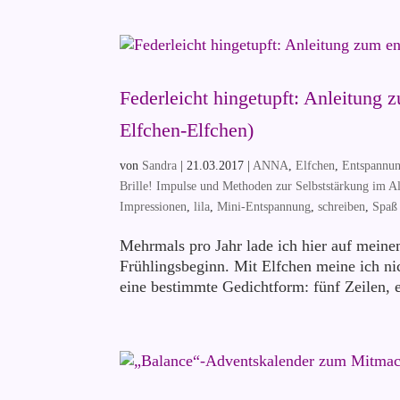
Federleicht hingetupft: Anleitung
Elfchen-Elfchen)
von
Sandra
|
21.03.2017
|
ANNA
,
Elfchen
,
Entspannun
Brille! Impulse und Methoden zur Selbststärkung im Al
Impressionen
,
lila
,
Mini-Entspannung
,
schreiben
,
Spaß
Mehrmals pro Jahr lade ich hier auf meine
Frühlingsbeginn. Mit Elfchen meine ich ni
eine bestimmte Gedichtform: fünf Zeilen, el