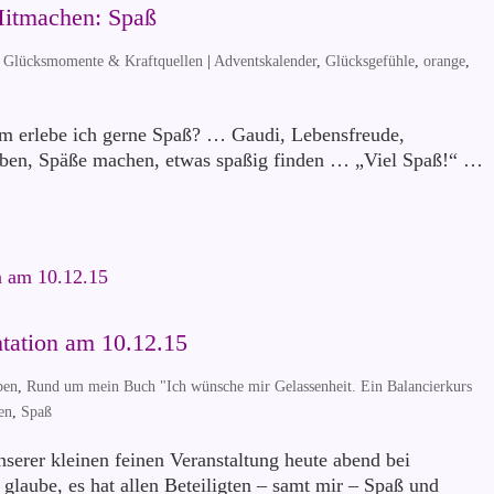
Mitmachen: Spaß
, Glücksmomente & Kraftquellen
|
Adventskalender
,
Glücksgefühle
,
orange
,
m erlebe ich gerne Spaß? … Gaudi, Lebensfreude,
ben, Späße machen, etwas spaßig finden … „Viel Spaß!“ …
tation am 10.12.15
ben
,
Rund um mein Buch "Ich wünsche mir Gelassenheit. Ein Balancierkurs
en
,
Spaß
unserer kleinen feinen Veranstaltung heute abend bei
glaube, es hat allen Beteiligten – samt mir – Spaß und