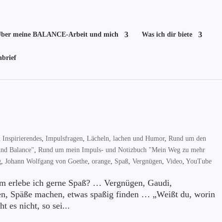
ber meine BALANCE-Arbeit und mich
Was ich dir biete
nbrief
Inspirierendes
,
Impulsfragen
,
Lächeln, lachen und Humor
,
Rund um den
 und Balance"
,
Rund um mein Impuls- und Notizbuch "Mein Weg zu mehr
g
,
Johann Wolfgang von Goethe
,
orange
,
Spaß
,
Vergnügen
,
Video
,
YouTube
m erlebe ich gerne Spaß? … Vergnügen, Gaudi,
n, Späße machen, etwas spaßig finden … „Weißt du, worin
t es nicht, so sei...