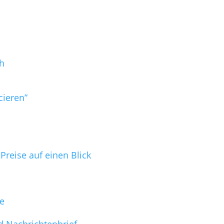
h
cieren”
reise auf einen Blick
ge