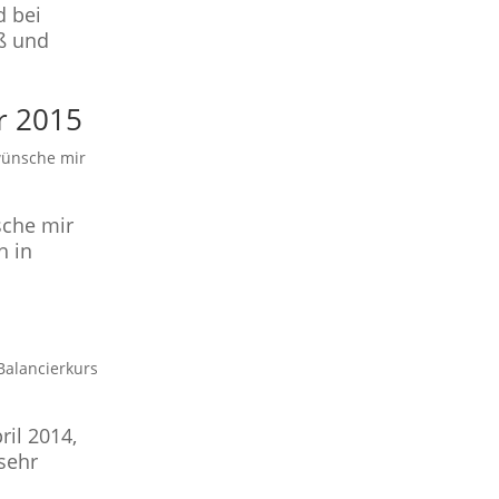
d bei
aß und
r 2015
wünsche mir
e
sche mir
h in
Balancierkurs
il 2014,
sehr