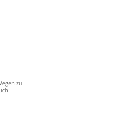
n
 Wegen zu
Euch
n