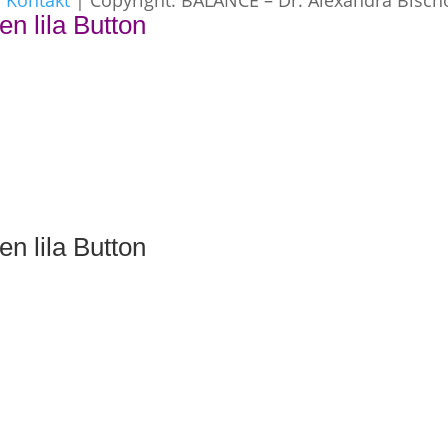
|
Kontakt
| Copyright: BALANCE – Dr. Alexandra Bisch
en lila Button
en lila Button