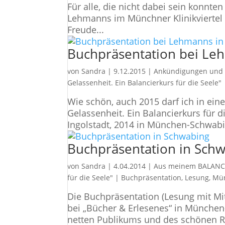
Für alle, die nicht dabei sein konnte
Lehmanns im Münchner Klinikviertel .
Freude...
Buchpräsentation bei L
von
Sandra
|
9.12.2015
|
Ankündigungen und
Gelassenheit. Ein Balancierkurs für die Seele"
Wie schön, auch 2015 darf ich in ei
Gelassenheit. Ein Balancierkurs für 
Ingolstadt, 2014 in München-Schwabin
Buchpräsentation in Sch
von
Sandra
|
4.04.2014
|
Aus meinem BALANC
für die Seele"
|
Buchpräsentation
,
Lesung
,
Mü
Die Buchpräsentation (Lesung mit Mi
bei „Bücher & Erlesenes“ in München
netten Publikums und des schönen Ra