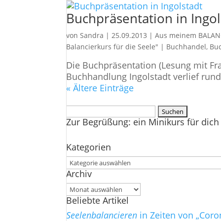
Buchpräsentation in Ingol
von
Sandra
|
25.09.2013
|
Aus meinem BALAN
Balancierkurs für die Seele"
|
Buchhandel
,
Buc
Die Buchpräsentation (Lesung mit Fra
Buchhandlung Ingolstadt verlief ru
« Ältere Einträge
Suchen
Zur Begrüßung: ein Minikurs für dich 
nach:
Kategorien
Kategorien
Archiv
Archiv
Beliebte Artikel
Seelenbalancieren
in Zeiten von „Coro