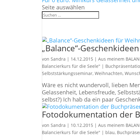
Für 0 Euro: Minikurs Gelassenheit un
Seite auswählen
„Balance“-Geschenkideen
von
Sandra
|
14.12.2015
|
Aus meinem BALAN
Balancierkurs für die Seele"
|
Buchpräsentati
Selbststärkungsseminar
,
Weihnachten
,
Wunsch
Wäre es nicht wundervoll, lieben Me
Gelassenheit, Lebensfreude, Selbsts
selbst?) Ich hab da ein paar Geschenkv
Fotodokumentation der B
von
Sandra
|
10.12.2015
|
Aus meinem BALAN
Balancierkurs für die Seele"
|
blau
,
Buchpräse