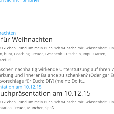
d Nachrichtenbrief
 für Weihnachten
CE-Leben
,
Rund um mein Buch "Ich wünsche mir Gelassenheit. Ei
on
,
bunt
,
Coaching
,
Freude
,
Geschenk
,
Gutschein
,
Impulskarten
,
zettel
nschen nachhaltig wirkende Unterstützung auf Ihren
tärkung und innerer Balance zu schenken? (Oder gar 
orschläge für Euch: DIY! (meint: Do it...
uchpräsentation am 10.12.15
CE-Leben
,
Rund um mein Buch "Ich wünsche mir Gelassenheit. Ei
ntation
,
Freude
,
München
,
Spaß