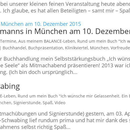
n bei unserer kleinen feinen Veranstaltung heute aben
 Ich glaube, es hat allen Beteiligten – samt mir – Sp
ehmanns in München am 10. Dezembe
 Termine
,
Aus meinem BALANCE-Leben
,
Rund um mein Buch "Ich 
|
Buchhandel
,
Buchpräsentation
,
Klinikviertel
,
München
,
Vorfreud
ner Buchhandlung mein Selbststärkungsbuch „Ich wün
die Seele“ als Mitmachabend präsentieren! 2013 war ic
g. (Ich bin doch ursprünglich...
wabing
E-Leben
,
Rund um mein Buch "Ich wünsche mir Gelassenheit. Ein 
nchen
,
Signierstunde
,
Spaß
,
Video
tmachübungen und Signierstunde) gestern, am 03. Apr
-Schwabing lief rundum prima und hat mir dank des 
hmens selbst richtig Spaß...