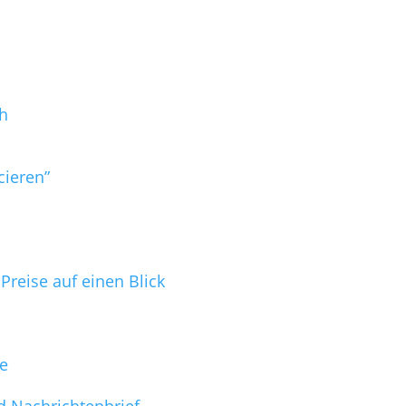
h
cieren”
reise auf einen Blick
ge