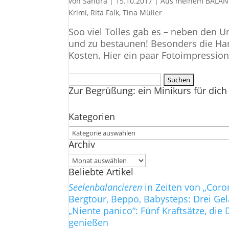
von
Sandra
|
15.10.2017
|
Aus meinem BALAN
Krimi
,
Rita Falk
,
Tina Müller
Soo viel Tolles gab es – neben den 
und zu bestaunen! Besonders die Hand
Kosten. Hier ein paar Fotoimpressione
Suchen
Zur Begrüßung: ein Minikurs für dich 
nach:
Kategorien
Kategorien
Archiv
Archiv
Beliebte Artikel
Seelenbalancieren
in Zeiten von „Coro
Bergtour, Beppo, Babysteps: Drei Ge
„Niente panico“: Fünf Kraftsätze, d
genießen