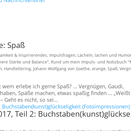
d Nachrichtenbrief
e: Spaß
amkeit & Inspirierendes
,
Impulsfragen
,
Lächeln, lachen und Humo
nnere Stärke und Balance"
,
Rund um mein Impuls- und Notizbuch "
m
,
Handlettering
,
Johann Wolfgang von Goethe
,
orange
,
Spaß
,
Verg
t wem erlebe ich gerne Spaß? … Vergnügen, Gaudi,
 haben, Späße machen, etwas spaßig finden … „Weißt
– Geht es nicht, so sei...
7, Teil 2: Buchstaben(kunst)glücksel