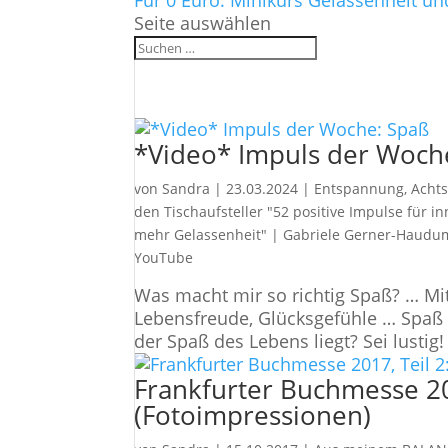
Für 0 Euro: Minikurs Gelassenheit un
Seite auswählen
*Video* Impuls der Woch
von
Sandra
|
23.03.2024
|
Entspannung, Achts
den Tischaufsteller "52 positive Impulse für i
mehr Gelassenheit"
|
Gabriele Gerner-Haudu
YouTube
Was macht mir so richtig Spaß? … Mi
Lebensfreude, Glücksgefühle … Spaß
der Spaß des Lebens liegt? Sei lustig! 
Frankfurter Buchmesse 201
(Fotoimpressionen)