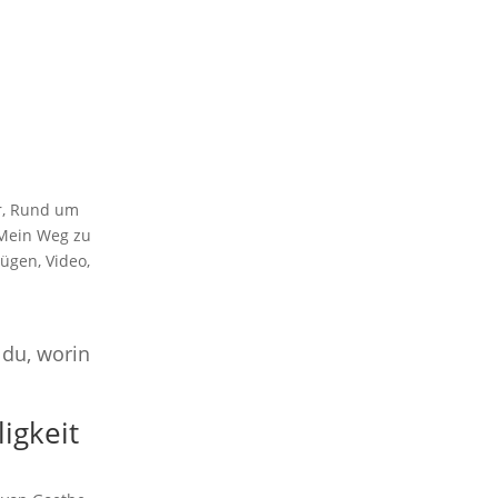
r
,
Rund um
Mein Weg zu
nügen
,
Video
,
 du, worin
igkeit