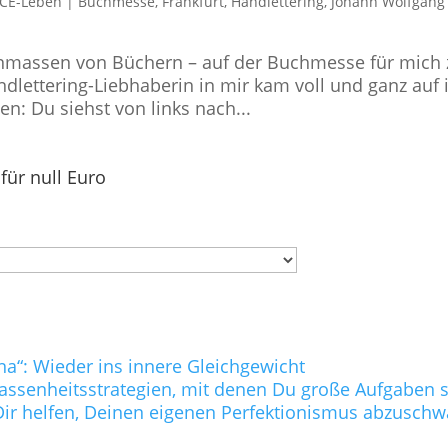
CE-Leben
|
Buchmesse
,
Frankfurt
,
Handlettering
,
Johann Wolfgang
Unmassen von Büchern – auf der Buchmesse für mich 
lettering-Liebhaberin in mir kam voll und ganz auf 
n: Du siehst von links nach...
für null Euro
na“: Wieder ins innere Gleichgewicht
lassenheitsstrategien, mit denen Du große Aufgaben s
ie Dir helfen, Deinen eigenen Perfektionismus abzusc