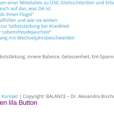
n einer Mittelalten zu Ü50, Gleitsichtbrillen und Er
uch auf das, was DA ist
b ihnen Flügel“
lafhilfen und wie sie wirken
 zur Selbststärkung bei Krankheit
r Lebensfreudejauchzer“
ang mit Wechseljahrsbeschwerden
bststärkung, innere Balance, Gelassenheit, Ent-Span
|
Kontakt
| Copyright: BALANCE – Dr. Alexandra Bisch
en lila Button