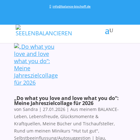
info@balance-bischoff.de
„Do what you love and love what you do“:
Meine Jahreszielcollage für 2026
von
Sandra
|
27.01.2026
|
Aus meinem BALANCE-
Leben
,
Lebensfreude, Glücksmomente &
Kraftquellen
,
Meine Bücher und Tischaufsteller
,
Rund um meinen Minikurs "Hut tut gut"
,
Selbstbeeinflussung/Autosuggestion
|
blau
,