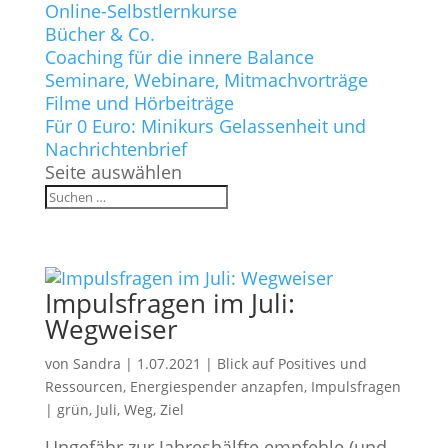
Online-Selbstlernkurse
Bücher & Co.
Coaching für die innere Balance
Seminare, Webinare, Mitmachvorträge
Filme und Hörbeiträge
Für 0 Euro: Minikurs Gelassenheit und
Nachrichtenbrief
Seite auswählen
Impulsfragen im Juli:
Wegweiser
von
Sandra
|
1.07.2021
|
Blick auf Positives und
Ressourcen
,
Energiespender anzapfen
,
Impulsfragen
|
grün
,
Juli
,
Weg
,
Ziel
Ungefähr zur Jahreshälfte empfehle (und