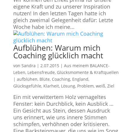
eigene Kraft und zu unserer Inspiration
nutzen! In den letzten Tagen hatte ich
gleich zweimal Gelegenheit dafür: Letzte
Woche habe ich meine...
Aufblühen: Warum mich
Coaching glücklich macht
von
Sandra
|
2.07.2015
|
Aus meinem BALANCE-
Leben
,
Lebensfreude, Glücksmomente & Kraftquellen
|
aufblühen
,
Blüte
,
Coaching
,
England
,
Glücksgefühle
,
Klarheit
,
Lösung
,
Problem
,
weiß
,
Ziel
Ein mit verwittertem Holz vernageltes
Fenster: kein Durchblick, kein Ausblick …
Ein Gesicht aus Stein, dessen Ausdruck
uns erinnert, wie uns innere Stimmen
schimpfen, verhöhnen oder kritisieren.
Eine Backsteinmauer, die uns wie im Song