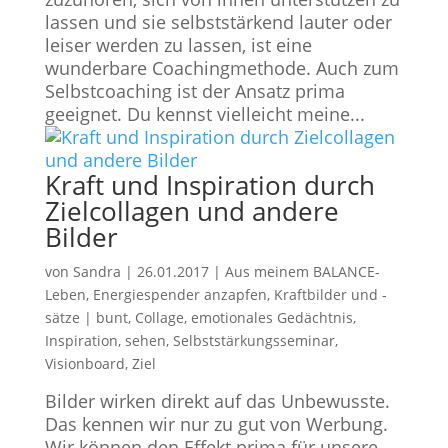
lassen und sie selbststärkend lauter oder
leiser werden zu lassen, ist eine
wunderbare Coachingmethode. Auch zum
Selbstcoaching ist der Ansatz prima
geeignet. Du kennst vielleicht meine...
Kraft und Inspiration durch
Zielcollagen und andere
Bilder
von
Sandra
|
26.01.2017
|
Aus meinem BALANCE-
Leben
,
Energiespender anzapfen
,
Kraftbilder und -
sätze
|
bunt
,
Collage
,
emotionales Gedächtnis
,
Inspiration
,
sehen
,
Selbststärkungsseminar
,
Visionboard
,
Ziel
Bilder wirken direkt auf das Unbewusste.
Das kennen wir nur zu gut von Werbung.
Wir können den Effekt prima für unsere