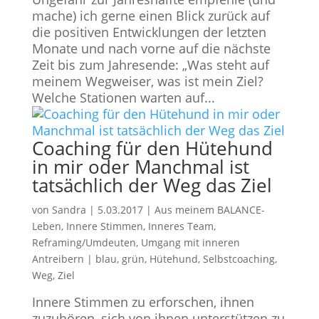
mache) ich gerne einen Blick zurück auf
die positiven Entwicklungen der letzten
Monate und nach vorne auf die nächste
Zeit bis zum Jahresende: „Was steht auf
meinem Wegweiser, was ist mein Ziel?
Welche Stationen warten auf...
Coaching für den Hütehund
in mir oder Manchmal ist
tatsächlich der Weg das Ziel
von
Sandra
|
5.03.2017
|
Aus meinem BALANCE-
Leben
,
Innere Stimmen, Inneres Team
,
Reframing/Umdeuten
,
Umgang mit inneren
Antreibern
|
blau
,
grün
,
Hütehund
,
Selbstcoaching
,
Weg
,
Ziel
Innere Stimmen zu erforschen, ihnen
zuzuhören, sich von ihnen unterstützen zu