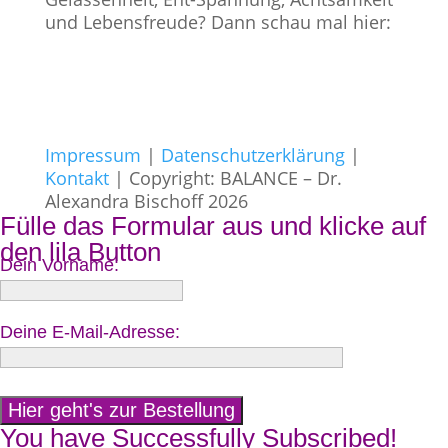
und Lebensfreude? Dann schau mal hier:
Impressum
|
Datenschutzerklärung
|
Kontakt
| Copyright: BALANCE – Dr.
Alexandra Bischoff 2026
Fülle das Formular aus und klicke auf
den lila Button
Dein Vorname:
Deine E-Mail-Adresse:
You have Successfully Subscribed!