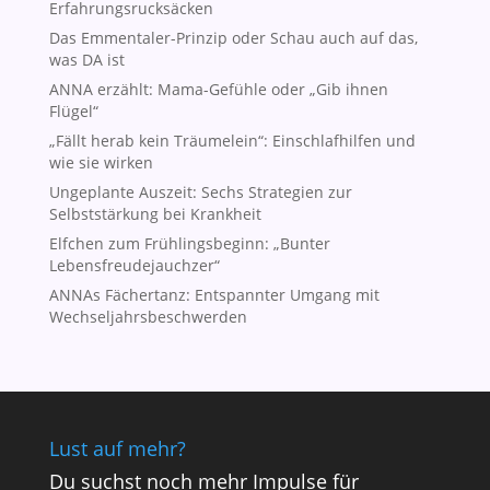
Erfahrungsrucksäcken
Das Emmentaler-Prinzip oder Schau auch auf das,
was DA ist
ANNA erzählt: Mama-Gefühle oder „Gib ihnen
Flügel“
„Fällt herab kein Träumelein“: Einschlafhilfen und
wie sie wirken
Ungeplante Auszeit: Sechs Strategien zur
Selbststärkung bei Krankheit
Elfchen zum Frühlingsbeginn: „Bunter
Lebensfreudejauchzer“
ANNAs Fächertanz: Entspannter Umgang mit
Wechseljahrsbeschwerden
Lust auf mehr?
Du suchst noch mehr Impulse für