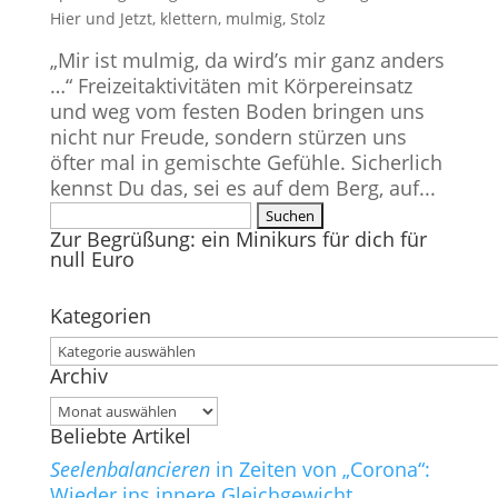
Hier und Jetzt
,
klettern
,
mulmig
,
Stolz
„Mir ist mulmig, da wird’s mir ganz anders
…“ Freizeitaktivitäten mit Körpereinsatz
und weg vom festen Boden bringen uns
nicht nur Freude, sondern stürzen uns
öfter mal in gemischte Gefühle. Sicherlich
kennst Du das, sei es auf dem Berg, auf...
Suchen
Zur Begrüßung: ein Minikurs für dich für
nach:
null Euro
Kategorien
Kategorien
Archiv
Archiv
Beliebte Artikel
Seelenbalancieren
in Zeiten von „Corona“:
Wieder ins innere Gleichgewicht