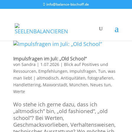
info@balance-bischoff.de
Impulsfragen im Juli: „Old School“
von
Sandra
|
1.07.2026
|
Blick auf Positives und
Ressourcen
,
Empfehlungen
,
Impulsfragen
,
Tun, was
man liebt
|
altmodisch
,
Antiquitäten
,
fotografieren
,
Handlettering
,
Maxvorstadt
,
München
,
Neues tun
,
Werte
Wo stehe ich gerne dazu, dass ich
„altmodisch“ bin, „old fashioned“, „old
school“? Bei Werten,
Geschmacksvorlieben, Verhaltensweisen,
technischer Ausstattung? Wo möchte ich