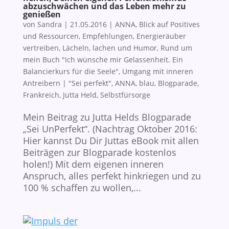
abzuschwächen und das Leben mehr zu
genießen
von
Sandra
|
21.05.2016
|
ANNA
,
Blick auf Positives
und Ressourcen
,
Empfehlungen
,
Energieräuber
vertreiben
,
Lächeln, lachen und Humor
,
Rund um
mein Buch "Ich wünsche mir Gelassenheit. Ein
Balancierkurs für die Seele"
,
Umgang mit inneren
Antreibern
|
"Sei perfekt"
,
ANNA
,
blau
,
Blogparade
,
Frankreich
,
Jutta Held
,
Selbstfürsorge
Mein Beitrag zu Jutta Helds Blogparade
„Sei UnPerfekt“. (Nachtrag Oktober 2016:
Hier kannst Du Dir Juttas eBook mit allen
Beiträgen zur Blogparade kostenlos
holen!) Mit dem eigenen inneren
Anspruch, alles perfekt hinkriegen und zu
100 % schaffen zu wollen,...