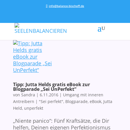
info@balance-bischoff.de
Tipp: Jutta Helds gratis eBook zur
Blogparade „Sei UnPerfekt“
von
Sandra
|
6.11.2016
|
Umgang mit inneren
Antreibern
|
"Sei perfekt"
,
Blogparade
,
eBook
,
Jutta
Held
,
unperfekt
„Niente panico“: Fünf Kraftsätze, die Dir
helfen, Deinen eigenen Perfektionismus