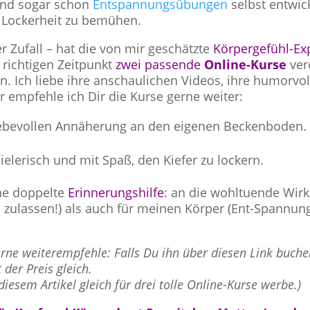
und sogar schon
Entspannungsübungen
selbst entwic
 Lockerheit zu bemühen.
 Zufall – hat die von mir geschätzte
Körpergefühl-Ex
richtigen Zeitpunkt
zwei passende
Online-Kurse
verö
n. Ich liebe ihre anschaulichen Videos, ihre humorvol
 empfehle ich Dir die Kurse gerne weiter:
liebevollen Annäherung an den eigenen Beckenboden.
pielerisch und mit Spaß, den Kiefer zu lockern.
ine doppelte
Erinnerungshilfe
: an die wohltuende Wir
 zulassen!) als auch für meinen Körper (Ent-Spannung
gerne weiterempfehle: Falls Du ihn über diesen Link buchen
 der Preis gleich.
 diesem Artikel gleich für drei tolle Online-Kurse werbe.)