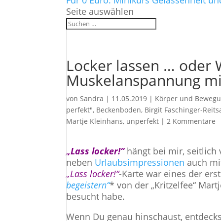
Für 0 Euro: Minikurs Gelassenheit un
Seite auswählen
Locker lassen … oder
Muskelanspannung mi
von
Sandra
|
11.05.2019
|
Körper und Beweg
perfekt"
,
Beckenboden
,
Birgit Faschinger-Reit
Martje Kleinhans
,
unperfekt
|
2 Kommentare
„Lass locker!“
hängt bei mir, seitlic
neben
Urlaubsimpressionen
auch mit
„Lass locker!“
-Karte war eines der er
begeistern“
* von der „Kritzelfee“ Mar
besucht habe.
Wenn Du genau hinschaust, entdeckst 