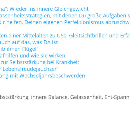
na“: Wieder ins innere Gleichgewicht
lassenheitsstrategien, mit denen Du große Aufgaben s
ie Dir helfen, Deinen eigenen Perfektionismus abzusc
n einer Mittelalten zu Ü50, Gleitsichtbrillen und Er
uch auf das, was DA ist
b ihnen Flügel“
lafhilfen und wie sie wirken
 zur Selbststärkung bei Krankheit
r Lebensfreudejauchzer“
ang mit Wechseljahrsbeschwerden
bststärkung, innere Balance, Gelassenheit, Ent-Span