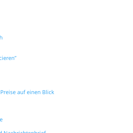
h
cieren”
reise auf einen Blick
ge