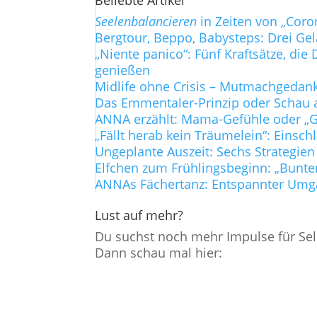
Beliebte Artikel
Seelenbalancieren
in Zeiten von „Coro
Bergtour, Beppo, Babysteps: Drei Ge
„Niente panico“: Fünf Kraftsätze, d
genießen
Midlife ohne Crisis – Mutmachgedanke
Das Emmentaler-Prinzip oder Schau a
ANNA erzählt: Mama-Gefühle oder „Gi
„Fällt herab kein Träumelein“: Einsch
Ungeplante Auszeit: Sechs Strategien
Elfchen zum Frühlingsbeginn: „Bunte
ANNAs Fächertanz: Entspannter Umg
Lust auf mehr?
Du suchst noch mehr Impulse für Sel
Dann schau mal hier: