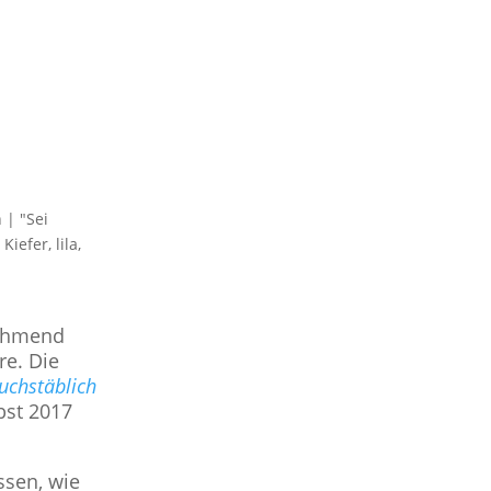
n
|
"Sei
,
Kiefer
,
lila
,
nehmend
re. Die
uchstäblich
bst 2017
ssen, wie