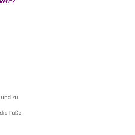
ker!“?
 und zu
die Füße,