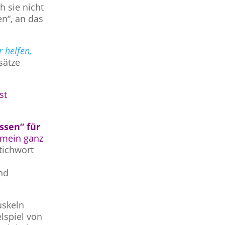
h sie nicht
en“, an das
r helfen,
sätze
st
ssen“ für
mein ganz
tichwort
nd
uskeln
lspiel von