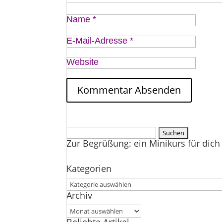
Name
*
E-Mail-Adresse
*
Website
Suchen
Zur Begrüßung: ein Minikurs für dich 
nach:
Kategorien
Kategorien
Archiv
Archiv