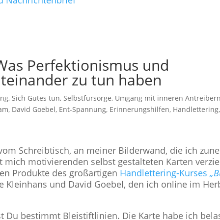
d Nachrichtenbrief
 Was Perfektionismus und
teinander zu tun haben
ung
,
Sich Gutes tun, Selbstfürsorge
,
Umgang mit inneren Antreiber
sam
,
David Goebel
,
Ent-Spannung
,
Erinnerungshilfen
,
Handlettering
h vom Schreibtisch, an meiner Bilderwand, die ich zu
 mich motivierenden selbst gestalteten Karten verzie
sten Produkte des großartigen
Handlettering-Kurses
„B
tje Kleinhans und David Goebel, den ich online im Her
Du bestimmt Bleistiftlinien. Die Karte habe ich bela