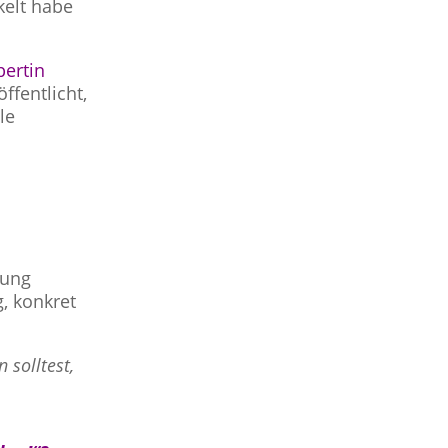
kelt habe
pertin
ffentlicht,
le
kung
, konkret
 solltest,