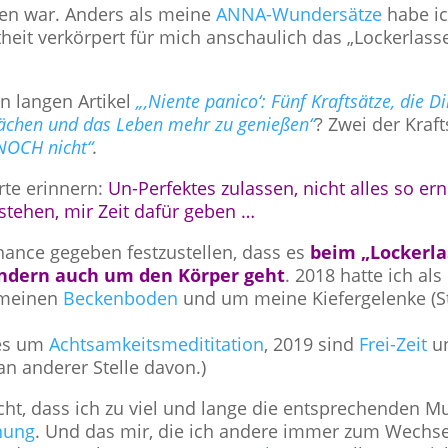
en war. Anders als meine
ANNA-Wundersätze
habe ic
theit verkörpert für mich anschaulich das „Lockerlass
en langen Artikel
„‚Niente panico‘: Fünf Kraftsätze, die Di
ächen und das Leben mehr zu genießen“
? Zwei der Kraft
NOCH nicht“
.
rte erinnern:
Un-Perfektes zulassen, nicht alles so ern
stehen, mir Zeit dafür geben …
hance gegeben festzustellen, dass es
beim „Lockerla
ondern auch um den Körper geht
. 2018 hatte ich als
 meinen
Beckenboden
und um meine Kiefergelenke (S
 es um
Achtsamkeitsmedititation
, 2019 sind
Frei-Zeit
u
 an anderer Stelle davon.)
ht, dass ich zu viel und lange die entsprechenden M
nung
. Und das mir, die ich andere immer zum Wechse