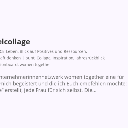
elcollage
CE-Leben
,
Blick auf Positives und Ressourcen
,
raft denken
|
bunt
,
Collage
,
Inspiration
,
Jahresrückblick
,
sionboard
,
women together
 Unternehmerinnennetzwerk women together eine für
mich begeistert und die ich Euch empfehlen möchte:
 erstellt, jede Frau für sich selbst. Die...