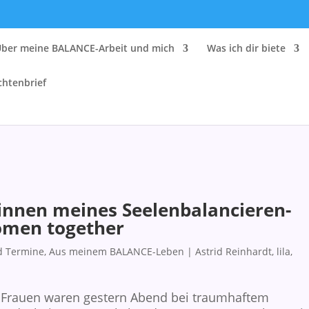
Über meine BALANCE-Arbeit und mich
Was ich dir biete
chtenbrief
innen meines Seelenbalancieren-
omen together
d Termine
,
Aus meinem BALANCE-Leben
|
Astrid Reinhardt
,
lila
,
te Frauen waren gestern Abend bei traumhaftem