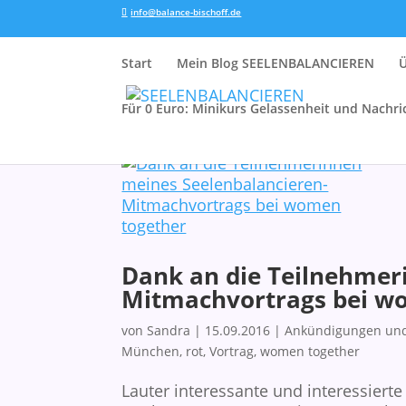
info@balance-bischoff.de
Start
Mein Blog SEELENBALANCIEREN
Für 0 Euro: Minikurs Gelassenheit und Nachri
Dank an die Teilnehmer
Mitmachvortrags bei w
von
Sandra
|
15.09.2016
|
Ankündigungen un
München
,
rot
,
Vortrag
,
women together
Lauter interessante und interessier