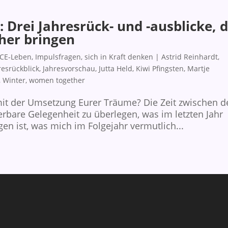
I: Drei Jahresrück- und -ausblicke, d
her bringen
CE-Leben
,
Impulsfragen
,
sich in Kraft denken
|
Astrid Reinhardt
,
resrückblick
,
Jahresvorschau
,
Jutta Held
,
Kiwi Pfingsten
,
Martje
,
Winter
,
women together
it der Umsetzung Eurer Träume? Die Zeit zwischen d
rbare Gelegenheit zu überlegen, was im letzten Jahr
ngen ist, was mich im Folgejahr vermutlich...