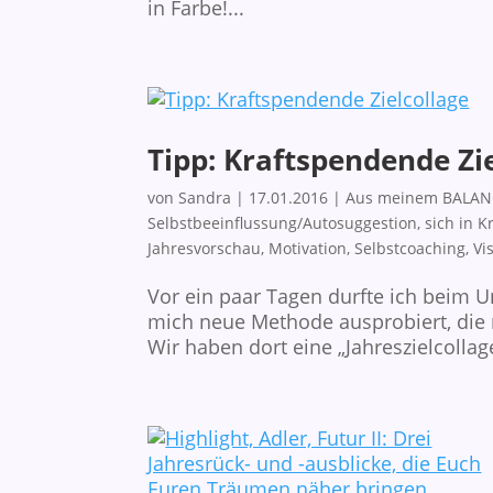
in Farbe!...
Tipp: Kraftspendende Zi
von
Sandra
|
17.01.2016
|
Aus meinem BALAN
Selbstbeeinflussung/Autosuggestion
,
sich in K
Jahresvorschau
,
Motivation
,
Selbstcoaching
,
Vi
Vor ein paar Tagen durfte ich beim
mich neue Methode ausprobiert, die 
Wir haben dort eine „Jahreszielcollage“