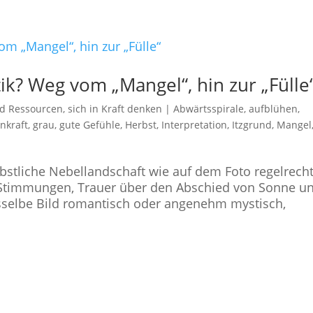
k? Weg vom „Mangel“, hin zur „Fülle
und Ressourcen
,
sich in Kraft denken
|
Abwärtsspirale
,
aufblühen
,
nkraft
,
grau
,
gute Gefühle
,
Herbst
,
Interpretation
,
Itzgrund
,
Mangel
stliche Nebellandschaft wie auf dem Foto regelrech
n Stimmungen, Trauer über den Abschied von Sonne u
selbe Bild romantisch oder angenehm mystisch,