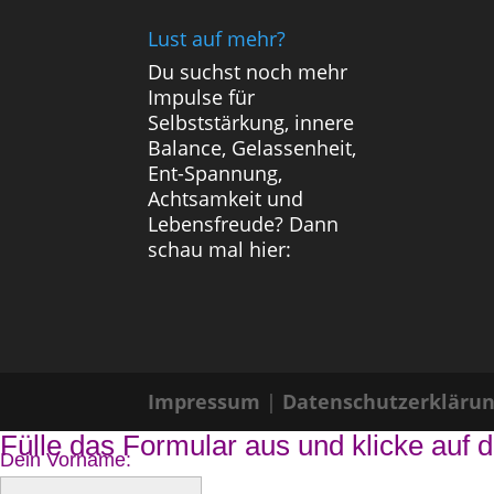
Lust auf mehr?
Du suchst noch mehr
Impulse für
Selbststärkung, innere
Balance, Gelassenheit,
Ent-Spannung,
Achtsamkeit und
Lebensfreude? Dann
schau mal hier:
Impressum
|
Datenschutzerkläru
Fülle das Formular aus und klicke auf d
Dein Vorname: