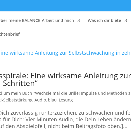
Über meine BALANCE-Arbeit und mich
Was ich dir biete
chtenbrief
pirale: Eine wirksame Anleitung zu
 Schritten“
d um mein Buch "Wechsle mal die Brille! Impulse und Methoden z
ti-Selbststärkung
,
Audio
,
blau
,
Lesung
ch zuverlässig runterzuziehen, zu schwächen und fer
 für Dich: Vier Minuten Audio, die Dein Leben änder
uf den Abspielpfeil, nicht beim Beitragsfoto oben.]...