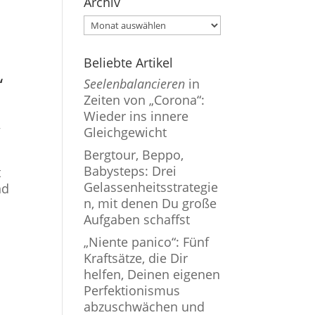
Archiv
Archiv
Beliebte Artikel
“
Seelenbalancieren
in
Zeiten von „Corona“:
Wieder ins innere
,
Gleichgewicht
Bergtour, Beppo,
Babysteps: Drei
t
Gelassenheitsstrategie
nd
n, mit denen Du große
Aufgaben schaffst
„Niente panico“: Fünf
Kraftsätze, die Dir
helfen, Deinen eigenen
Perfektionismus
abzuschwächen und