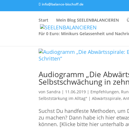
info@balance-bischoff.de
Start
Mein Blog SEELENBALANCIEREN
Für 0 Euro: Minikurs Gelassenheit und Nachri
Audiogramm „Die Abwärtss
Selbstschwächung in zehn
von
Sandra
|
11.06.2019
|
Empfehlungen
,
Run
Selbststärkung im Alltag"
|
Abwärtsspirale
,
An
Suchst Du handfeste Methoden, um Di
zu machen? Dann habe ich hier etwas
können. [Klicke bitte hier unterhalb a