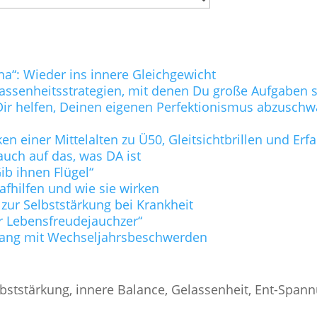
na“: Wieder ins innere Gleichgewicht
lassenheitsstrategien, mit denen Du große Aufgaben s
ie Dir helfen, Deinen eigenen Perfektionismus abzusc
n einer Mittelalten zu Ü50, Gleitsichtbrillen und Er
uch auf das, was DA ist
b ihnen Flügel“
lafhilfen und wie sie wirken
 zur Selbststärkung bei Krankheit
r Lebensfreudejauchzer“
ang mit Wechseljahrsbeschwerden
bststärkung, innere Balance, Gelassenheit, Ent-Span