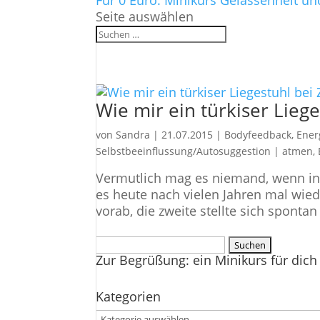
Für 0 Euro: Minikurs Gelassenheit un
Seite auswählen
Wie mir ein türkiser Lie
von
Sandra
|
21.07.2015
|
Bodyfeedback
,
Ener
Selbstbeeinflussung/Autosuggestion
|
atmen
,
Vermutlich mag es niemand, wenn in 
es heute nach vielen Jahren mal wied
vorab, die zweite stellte sich spontan 
Suchen
Zur Begrüßung: ein Minikurs für dich 
nach:
Kategorien
Kategorien