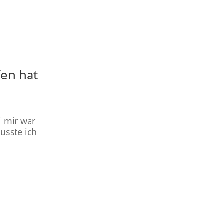
fen hat
i mir war
usste ich