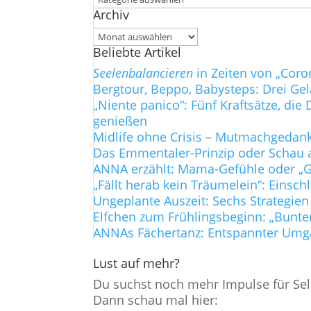
Archiv
Archiv
Beliebte Artikel
Seelenbalancieren
in Zeiten von „Coro
Bergtour, Beppo, Babysteps: Drei Ge
„Niente panico“: Fünf Kraftsätze, d
genießen
Midlife ohne Crisis – Mutmachgedanke
Das Emmentaler-Prinzip oder Schau a
ANNA erzählt: Mama-Gefühle oder „Gi
„Fällt herab kein Träumelein“: Einsch
Ungeplante Auszeit: Sechs Strategien
Elfchen zum Frühlingsbeginn: „Bunte
ANNAs Fächertanz: Entspannter Umg
Lust auf mehr?
Du suchst noch mehr Impulse für Sel
Dann schau mal hier: