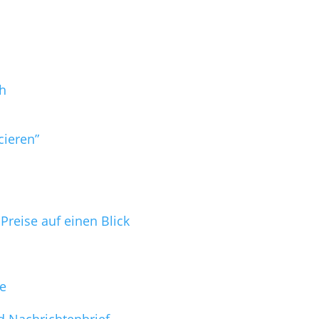
h
cieren”
reise auf einen Blick
ge