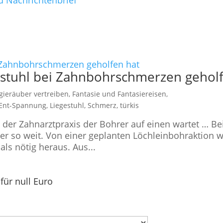
d Nachrichtenbrief
gestuhl bei Zahnbohrschmerzen gehol
gieräuber vertreiben
,
Fantasie und Fantasiereisen
,
Ent-Spannung
,
Liegestuhl
,
Schmerz
,
türkis
der Zahnarztpraxis der Bohrer auf einen wartet … Be
er so weit. Von einer geplanten Löchleinbohraktion w
als nötig heraus. Aus...
für null Euro