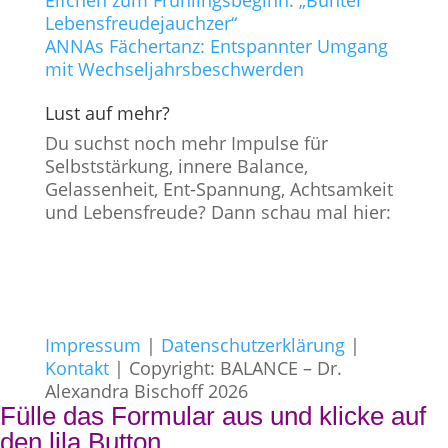
Elfchen zum Frühlingsbeginn: „Bunter
Lebensfreudejauchzer“
ANNAs Fächertanz: Entspannter Umgang
mit Wechseljahrsbeschwerden
Lust auf mehr?
Du suchst noch mehr Impulse für
Selbststärkung, innere Balance,
Gelassenheit, Ent-Spannung, Achtsamkeit
und Lebensfreude? Dann schau mal hier:
Impressum
|
Datenschutzerklärung
|
Kontakt
| Copyright: BALANCE – Dr.
Alexandra Bischoff 2026
Fülle das Formular aus und klicke auf
den lila Button