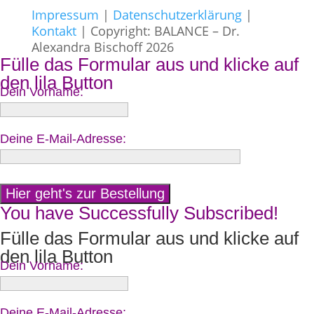
Impressum
|
Datenschutzerklärung
|
Kontakt
| Copyright: BALANCE – Dr.
Alexandra Bischoff 2026
Fülle das Formular aus und klicke auf
den lila Button
Dein Vorname:
Deine E-Mail-Adresse:
You have Successfully Subscribed!
Fülle das Formular aus und klicke auf
den lila Button
Dein Vorname:
Deine E-Mail-Adresse: