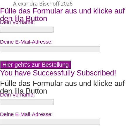
Alexandra Bischoff 2026
Fülle das Formular aus und klicke auf
den lila Button
Dein Vorname:
Deine E-Mail-Adresse:
You have Successfully Subscribed!
Fülle das Formular aus und klicke auf
den lila Button
Dein Vorname:
Deine E-Mail-Adresse: