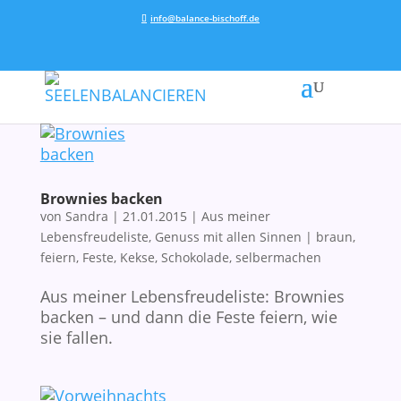
info@balance-bischoff.de
Brownies backen
von
Sandra
|
21.01.2015
|
Aus meiner
Lebensfreudeliste
,
Genuss mit allen Sinnen
|
braun
,
feiern
,
Feste
,
Kekse
,
Schokolade
,
selbermachen
Aus meiner Lebensfreudeliste: Brownies
backen – und dann die Feste feiern, wie
sie fallen.