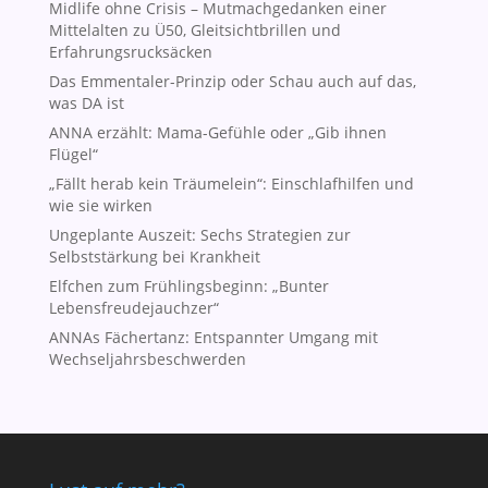
Midlife ohne Crisis – Mutmachgedanken einer
Mittelalten zu Ü50, Gleitsichtbrillen und
Erfahrungsrucksäcken
Das Emmentaler-Prinzip oder Schau auch auf das,
was DA ist
ANNA erzählt: Mama-Gefühle oder „Gib ihnen
Flügel“
„Fällt herab kein Träumelein“: Einschlafhilfen und
wie sie wirken
Ungeplante Auszeit: Sechs Strategien zur
Selbststärkung bei Krankheit
Elfchen zum Frühlingsbeginn: „Bunter
Lebensfreudejauchzer“
ANNAs Fächertanz: Entspannter Umgang mit
Wechseljahrsbeschwerden