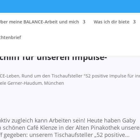
Über meine BALANCE-Arbeit und mich
Was ich dir biete
chtenbrief
chliff für unseren Impulse-
CE-Leben
,
Rund um den Tischaufsteller "52 positive Impulse für i
iele Gerner-Haudum
,
München
ktiv zugleich kann Arbeiten sein! Heute haben Gaby
 schönen Café Klenze in der Alten Pinakothek unser
f gegeben: unserem Tischaufsteller „52 positive...