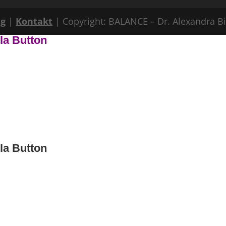
ng
|
Kontakt
| Copyright: BALANCE – Dr. Alexandra B
ila Button
ila Button