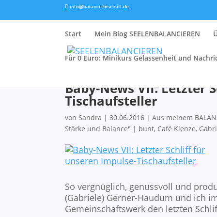
info@balance-bischoff.de
Start
Mein Blog SEELENBALANCIEREN
Für 0 Euro: Minikurs Gelassenheit und Nachri
Baby-News VII: Letzter S
Tischaufsteller
von
Sandra
|
30.06.2016
|
Aus meinem BALAN
Stärke und Balance"
|
bunt
,
Café Klenze
,
Gabr
So vergnüglich, genussvoll und produ
(Gabriele) Gerner-Haudum und ich im
Gemeinschaftswerk den letzten Schlif