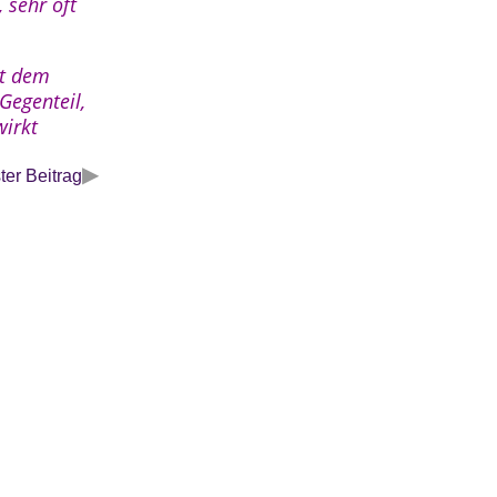
 sehr oft
it dem
Gegenteil,
wirkt
▶
er Beitrag