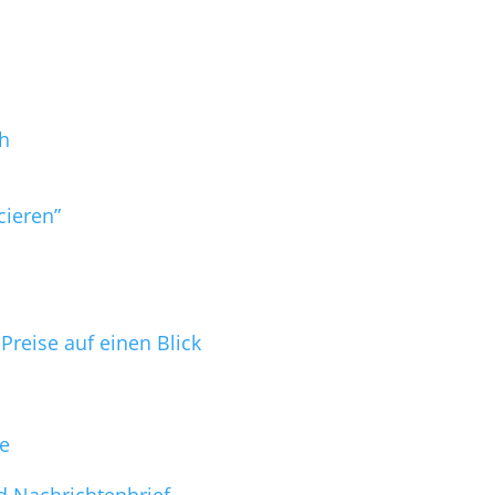
h
cieren”
reise auf einen Blick
ge