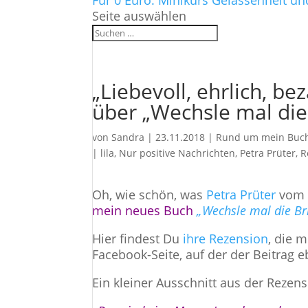
Für 0 Euro: Minikurs Gelassenheit un
Seite auswählen
„Liebevoll, ehrlich, b
über „Wechsle mal die 
von
Sandra
|
23.11.2018
|
Rund um mein Buch 
|
lila
,
Nur positive Nachrichten
,
Petra Prüter
,
R
Oh, wie schön, was
Petra Prüter
vo
mein neues Buch
„Wechsle mal die Br
Hier findest Du
ihre Rezension
, die 
Facebook-Seite, auf der der Beitrag e
Ein kleiner Ausschnitt aus der Rezens