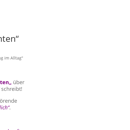
hten“
g im Alltag"
hten
„
über
schreibt!
ehörende
lich“
.