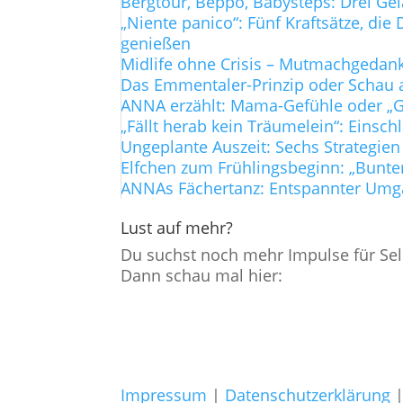
Bergtour, Beppo, Babysteps: Drei Ge
„Niente panico“: Fünf Kraftsätze, d
genießen
Midlife ohne Crisis – Mutmachgedanke
Das Emmentaler-Prinzip oder Schau a
ANNA erzählt: Mama-Gefühle oder „Gi
„Fällt herab kein Träumelein“: Einsch
Ungeplante Auszeit: Sechs Strategien
Elfchen zum Frühlingsbeginn: „Bunte
ANNAs Fächertanz: Entspannter Umg
Lust auf mehr?
Du suchst noch mehr Impulse für Sel
Dann schau mal hier:
Impressum
|
Datenschutzerklärung