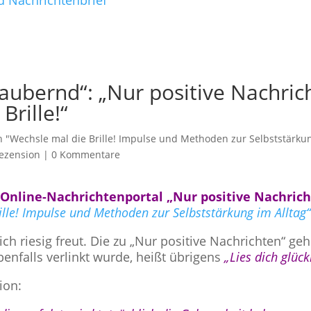
d Nachrichtenbrief
ezaubernd“: „Nur positive Nachric
Brille!“
"Wechsle mal die Brille! Impulse und Methoden zur Selbststärkun
ezension
|
0 Kommentare
m
Online-Nachrichtenportal
„Nur positive Nachric
ille! Impulse und Methoden zur Selbststärkung im Alltag“
mich riesig freut. Die zu „Nur positive Nachrichten“ g
benfalls verlinkt wurde, heißt übrigens
„Lies dich glück
ion: