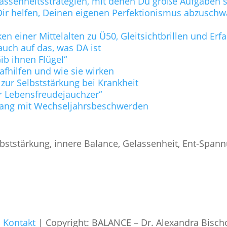
lassenheitsstrategien, mit denen Du große Aufgaben s
ie Dir helfen, Deinen eigenen Perfektionismus abzusc
n einer Mittelalten zu Ü50, Gleitsichtbrillen und Er
uch auf das, was DA ist
b ihnen Flügel“
lafhilfen und wie sie wirken
 zur Selbststärkung bei Krankheit
r Lebensfreudejauchzer“
ang mit Wechseljahrsbeschwerden
bststärkung, innere Balance, Gelassenheit, Ent-Span
|
Kontakt
| Copyright: BALANCE – Dr. Alexandra Bisch