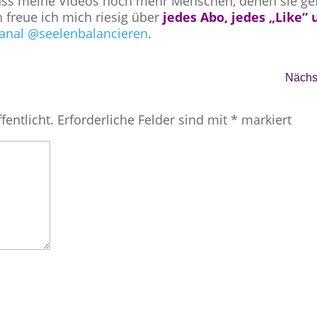
ass meine Videos noch mehr Menschen, denen sie ge
 freue ich mich riesig über
jedes Abo, jedes „Like“ 
anal @seelenbalancieren
.
Nächst
fentlicht.
Erforderliche Felder sind mit
*
markiert