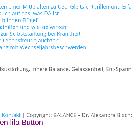
n einer Mittelalten zu Ü50, Gleitsichtbrillen und Er
uch auf das, was DA ist
b ihnen Flügel“
lafhilfen und wie sie wirken
 zur Selbststärkung bei Krankheit
r Lebensfreudejauchzer“
ang mit Wechseljahrsbeschwerden
bststärkung, innere Balance, Gelassenheit, Ent-Span
|
Kontakt
| Copyright: BALANCE – Dr. Alexandra Bisch
en lila Button