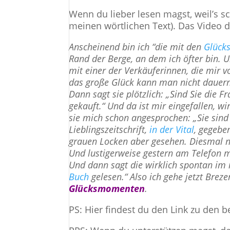
Wenn du lieber lesen magst, weil’s s
meinen wörtlichen Text). Das Video d
Anscheinend bin ich “die mit den
Glück
Rand der Berge, an dem ich öfter bin.
mit einer der Verkäuferinnen, die mi
das große Glück kann man nicht dauern
Dann sagt sie plötzlich: „Sind Sie die F
gekauft.“ Und da ist mir eingefallen, w
sie mich schon angesprochen: „Sie sind 
Lieblingszeitschrift,
in der Vital
, gegebe
grauen Locken aber gesehen. Diesmal ni
Und lustigerweise gestern am Telefon 
Und dann sagt die wirklich spontan im 
Buch
gelesen.“ Also ich gehe jetzt Brez
Glücksmomenten
.
PS: Hier findest du den Link zu den 