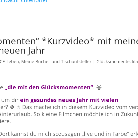
d Nachrichtenbrief
omenten“ *Kurzvideo* mit mein
neuen Jahr
CE-Leben
,
Meine Bücher und Tischaufsteller
|
Glücksmomente
,
lil
te
„die mit den Glücksmomenten“
. 😀
, um dir
ein gesundes neues Jahr mit vielen
der? 🍀 ⭐ Das mache ich in diesem Kurzvideo vom ver
nterurlaub. So kleine Filmchen möchte ich in Zukunf
iere.
ort kannst du mich sozusagen „live und in Farbe“ er