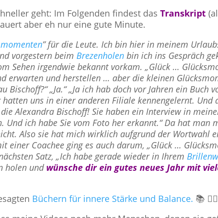
chneller geht: Im Folgenden findest das
Transkript
(a
auert aber eh nur eine gute Minute.
smomenten
” für die Leute. Ich bin hier in meinem Urlau
 Und vorgestern beim
Brezenholen
bin ich ins Gespräch 
r vom Sehen irgendwie bekannt vorkam. „Glück … Glücks
d erwarten und herstellen … aber die kleinen Glücksmo
rau Bischoff?“ „Ja.“ „Ja ich hab doch vor Jahren ein Buch 
ir hatten uns in einer anderen Filiale kennengelernt. Und
die Alexandra Bischoff! Sie haben ein Interview in meine
n. Und ich habe Sie vom Foto her erkannt.“ Da hat man 
cht. Also sie hat mich wirklich aufgrund der Wortwahl e
mit einer Coachee ging es auch darum, „Glück … Glücks
nächsten Satz, „Ich habe gerade wieder in Ihrem
Brillen
en holen und
wünsche dir ein
gutes neues Jahr mit vie
besagten
Büchern für innere Stärke und Balance.
📚 🧘‍♀