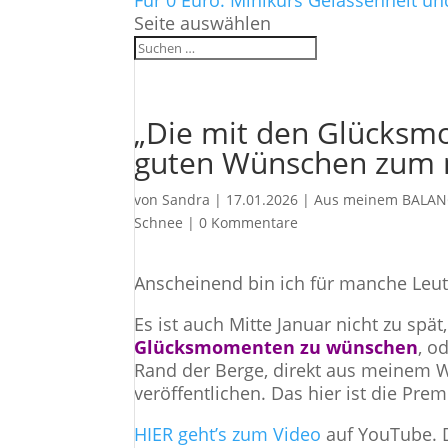
Für 0 Euro: Minikurs Gelassenheit un
Seite auswählen
„Die mit den Glücksm
guten Wünschen zum 
von
Sandra
|
17.01.2026
|
Aus meinem BALAN
Schnee
|
0 Kommentare
Anscheinend bin ich für manche Leu
Es ist auch Mitte Januar nicht zu spät
Glücksmomenten zu wünschen
, o
Rand der Berge, direkt aus meinem Wi
veröffentlichen. Das hier ist die Prem
HIER geht’s zum Video
auf YouTube. D