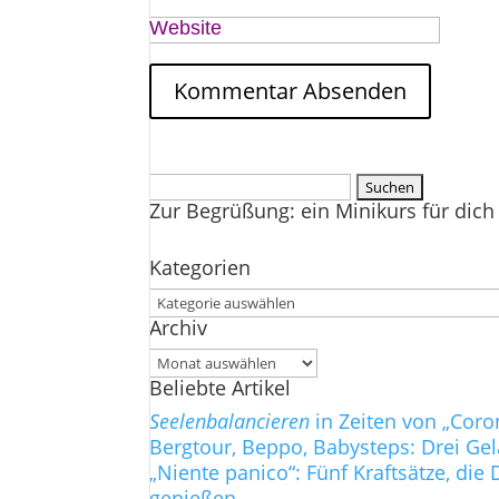
Website
Suchen
Zur Begrüßung: ein Minikurs für dich 
nach:
Kategorien
Kategorien
Archiv
Archiv
Beliebte Artikel
Seelenbalancieren
in Zeiten von „Coro
Bergtour, Beppo, Babysteps: Drei Ge
„Niente panico“: Fünf Kraftsätze, d
genießen