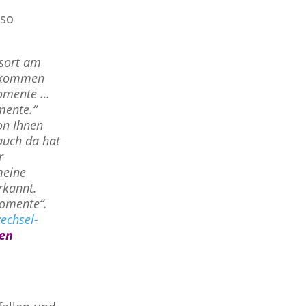
lso
bsort am
gekommen
momente …
mente.“
von Ihnen
 auch da hat
r
meine
rkannt.
momente“.
wechsel-
len
️