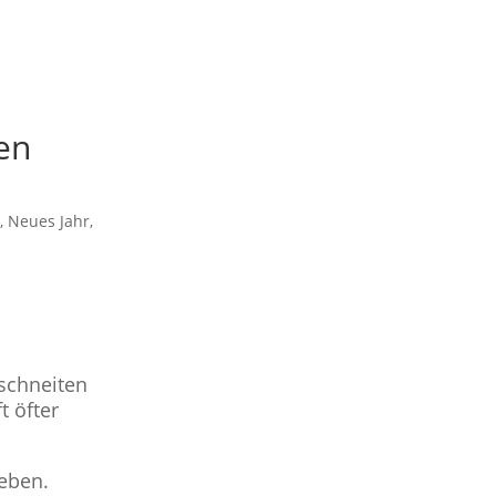
en
a
,
Neues Jahr
,
schneiten
t öfter
leben.