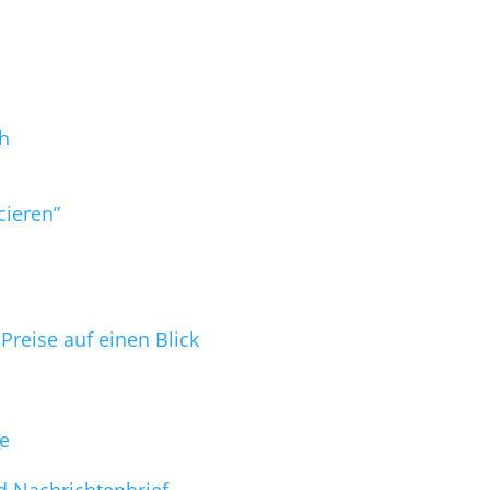
h
cieren”
reise auf einen Blick
ge