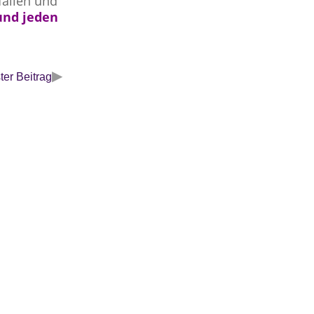
fallen und
und jeden
▶
er Beitrag