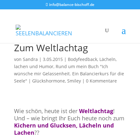
info@balance-bischoff.de
Zum Weltlachtag
von
Sandra
|
3.05.2015
|
Bodyfeedback
,
Lächeln,
lachen und Humor
,
Rund um mein Buch "Ich
wünsche mir Gelassenheit. Ein Balancierkurs für die
Seele"
|
Glückshormone
,
Smiley
|
0 Kommentare
Wie schön, heute ist der
Weltlachtag
!
Und – wie bringt Ihr Euch heute noch zum
Kichern und Glucksen, Lächeln und
Lachen
??