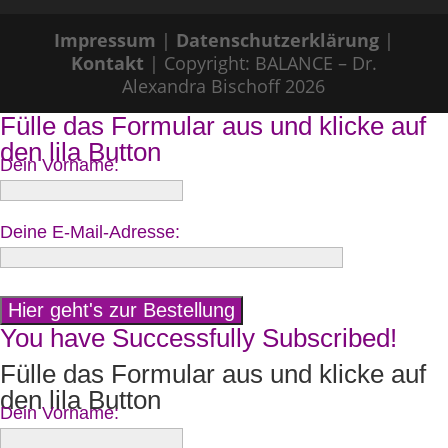
Impressum
|
Datenschutzerklärung
|
Kontakt
| Copyright: BALANCE – Dr.
Alexandra Bischoff 2026
Fülle das Formular aus und klicke auf
den lila Button
Dein Vorname:
Deine E-Mail-Adresse:
You have Successfully Subscribed!
Fülle das Formular aus und klicke auf
den lila Button
Dein Vorname: