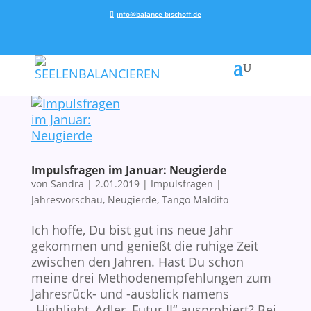
info@balance-bischoff.de
Impulsfragen im Januar: Neugierde
von
Sandra
|
2.01.2019
|
Impulsfragen
|
Jahresvorschau
,
Neugierde
,
Tango Maldito
Ich hoffe, Du bist gut ins neue Jahr
gekommen und genießt die ruhige Zeit
zwischen den Jahren. Hast Du schon
meine drei Methodenempfehlungen zum
Jahresrück- und -ausblick namens
„Highlight, Adler, Futur II“ ausprobiert? Bei