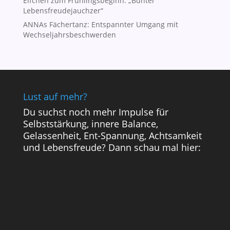
Elfchen zum Frühlingsbeginn: „Bunter
Lebensfreudejauchzer“
ANNAs Fächertanz: Entspannter Umgang mit
Wechseljahrsbeschwerden
Lust auf mehr?
Du suchst noch mehr Impulse für
Selbststärkung, innere Balance,
Gelassenheit, Ent-Spannung, Achtsamkeit
und Lebensfreude? Dann schau mal hier: