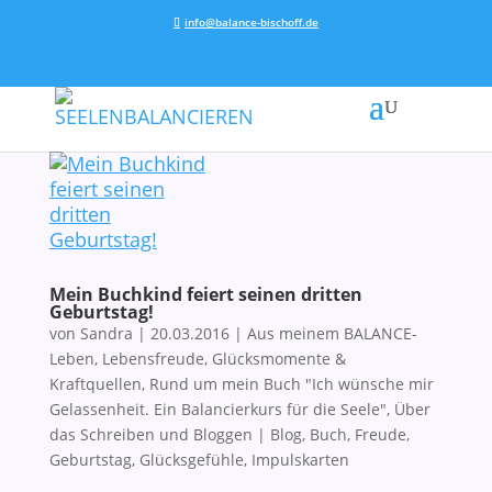
info@balance-bischoff.de
Mein Buchkind feiert seinen dritten
Geburtstag!
von
Sandra
|
20.03.2016
|
Aus meinem BALANCE-
Leben
,
Lebensfreude, Glücksmomente &
Kraftquellen
,
Rund um mein Buch "Ich wünsche mir
Gelassenheit. Ein Balancierkurs für die Seele"
,
Über
das Schreiben und Bloggen
|
Blog
,
Buch
,
Freude
,
Geburtstag
,
Glücksgefühle
,
Impulskarten