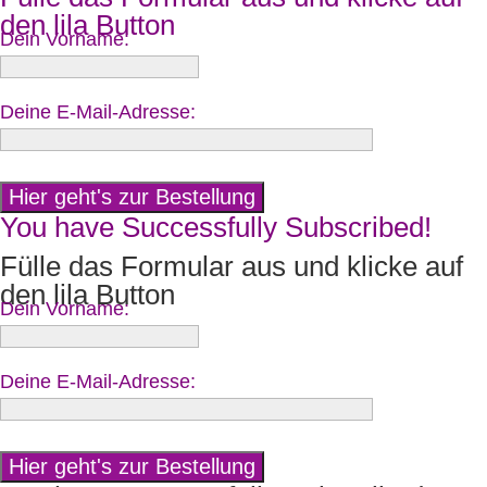
den lila Button
Dein Vorname:
Deine E-Mail-Adresse:
You have Successfully Subscribed!
Fülle das Formular aus und klicke auf
den lila Button
Dein Vorname:
Deine E-Mail-Adresse: