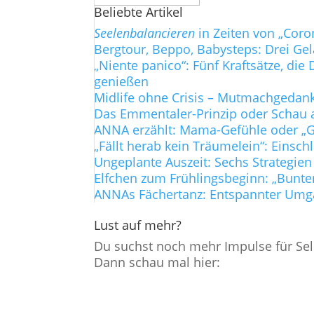
Beliebte Artikel
Seelenbalancieren
in Zeiten von „Coro
Bergtour, Beppo, Babysteps: Drei Ge
„Niente panico“: Fünf Kraftsätze, d
genießen
Midlife ohne Crisis – Mutmachgedanke
Das Emmentaler-Prinzip oder Schau a
ANNA erzählt: Mama-Gefühle oder „Gi
„Fällt herab kein Träumelein“: Einsch
Ungeplante Auszeit: Sechs Strategien
Elfchen zum Frühlingsbeginn: „Bunte
ANNAs Fächertanz: Entspannter Umg
Lust auf mehr?
Du suchst noch mehr Impulse für Sel
Dann schau mal hier: