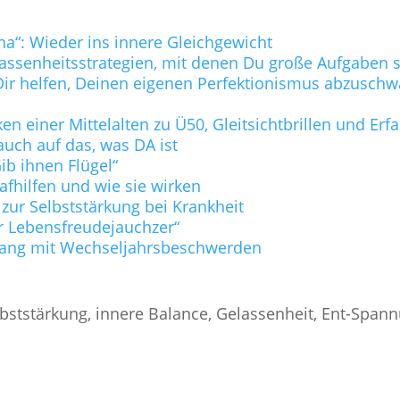
na“: Wieder ins innere Gleichgewicht
lassenheitsstrategien, mit denen Du große Aufgaben s
ie Dir helfen, Deinen eigenen Perfektionismus abzusc
n einer Mittelalten zu Ü50, Gleitsichtbrillen und Er
uch auf das, was DA ist
b ihnen Flügel“
lafhilfen und wie sie wirken
 zur Selbststärkung bei Krankheit
r Lebensfreudejauchzer“
ang mit Wechseljahrsbeschwerden
bststärkung, innere Balance, Gelassenheit, Ent-Span