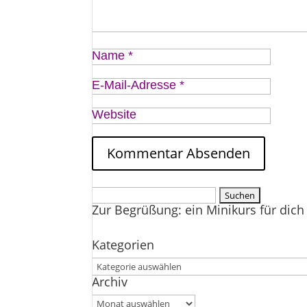
Name
*
E-Mail-Adresse
*
Website
Suchen
Zur Begrüßung: ein Minikurs für dich 
nach:
Kategorien
Kategorien
Archiv
Archiv