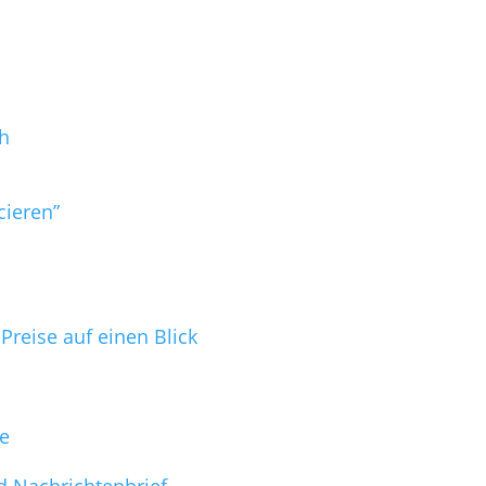
h
cieren”
reise auf einen Blick
ge