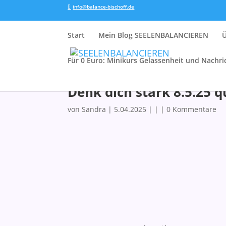
info@balance-bischoff.de
Start
Mein Blog SEELENBALANCIEREN
Für 0 Euro: Minikurs Gelassenheit und Nachri
Denk dich stark 8.5.25 
von
Sandra
|
5.04.2025
| | |
0 Kommentare