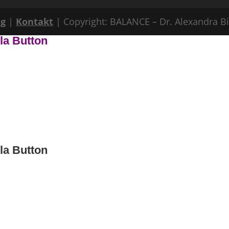
ng
|
Kontakt
| Copyright: BALANCE – Dr. Alexandra B
ila Button
ila Button