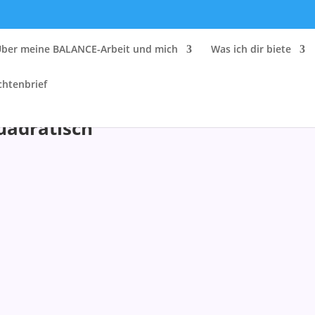
Über meine BALANCE-Arbeit und mich
Was ich dir biete
chtenbrief
quadratisch