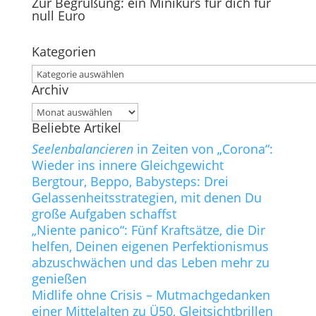
Zur Begrüßung: ein Minikurs für dich für
nach:
null Euro
Kategorien
Kategorien
Archiv
Archiv
Beliebte Artikel
Seelenbalancieren
in Zeiten von „Corona“:
Wieder ins innere Gleichgewicht
Bergtour, Beppo, Babysteps: Drei
Gelassenheitsstrategien, mit denen Du
große Aufgaben schaffst
„Niente panico“: Fünf Kraftsätze, die Dir
helfen, Deinen eigenen Perfektionismus
abzuschwächen und das Leben mehr zu
genießen
Midlife ohne Crisis – Mutmachgedanken
einer Mittelalten zu Ü50, Gleitsichtbrillen