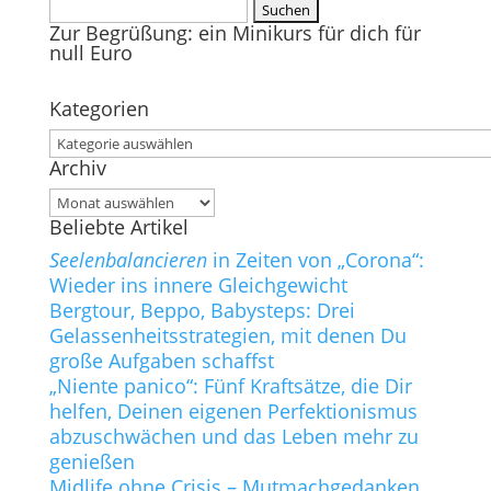
Suchen
Zur Begrüßung: ein Minikurs für dich für
nach:
null Euro
Kategorien
Kategorien
Archiv
Archiv
Beliebte Artikel
Seelenbalancieren
in Zeiten von „Corona“:
Wieder ins innere Gleichgewicht
Bergtour, Beppo, Babysteps: Drei
Gelassenheitsstrategien, mit denen Du
große Aufgaben schaffst
„Niente panico“: Fünf Kraftsätze, die Dir
helfen, Deinen eigenen Perfektionismus
abzuschwächen und das Leben mehr zu
genießen
Midlife ohne Crisis – Mutmachgedanken