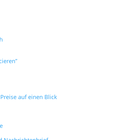
h
cieren”
reise auf einen Blick
ge