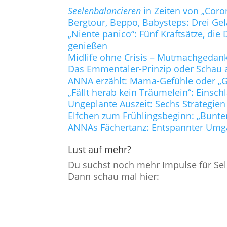
Seelenbalancieren
in Zeiten von „Coro
Bergtour, Beppo, Babysteps: Drei Ge
„Niente panico“: Fünf Kraftsätze, d
genießen
Midlife ohne Crisis – Mutmachgedanke
Das Emmentaler-Prinzip oder Schau a
ANNA erzählt: Mama-Gefühle oder „Gi
„Fällt herab kein Träumelein“: Einsch
Ungeplante Auszeit: Sechs Strategien
Elfchen zum Frühlingsbeginn: „Bunte
ANNAs Fächertanz: Entspannter Umg
Lust auf mehr?
Du suchst noch mehr Impulse für Sel
Dann schau mal hier: