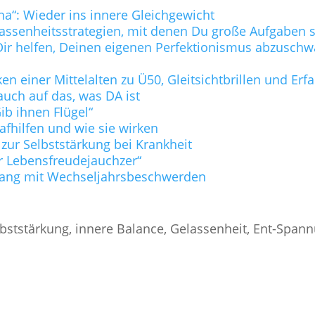
na“: Wieder ins innere Gleichgewicht
lassenheitsstrategien, mit denen Du große Aufgaben s
ie Dir helfen, Deinen eigenen Perfektionismus abzusc
n einer Mittelalten zu Ü50, Gleitsichtbrillen und Er
uch auf das, was DA ist
b ihnen Flügel“
lafhilfen und wie sie wirken
 zur Selbststärkung bei Krankheit
r Lebensfreudejauchzer“
ang mit Wechseljahrsbeschwerden
bststärkung, innere Balance, Gelassenheit, Ent-Span