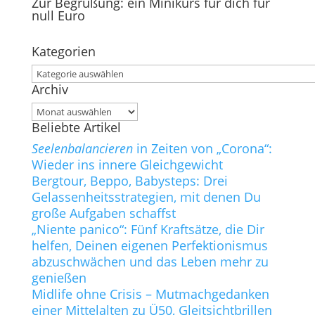
Zur Begrüßung: ein Minikurs für dich für
nach:
null Euro
Kategorien
Kategorien
Archiv
Archiv
Beliebte Artikel
Seelenbalancieren
in Zeiten von „Corona“:
Wieder ins innere Gleichgewicht
Bergtour, Beppo, Babysteps: Drei
Gelassenheitsstrategien, mit denen Du
große Aufgaben schaffst
„Niente panico“: Fünf Kraftsätze, die Dir
helfen, Deinen eigenen Perfektionismus
abzuschwächen und das Leben mehr zu
genießen
Midlife ohne Crisis – Mutmachgedanken
einer Mittelalten zu Ü50, Gleitsichtbrillen