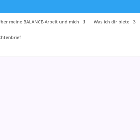
Über meine BALANCE-Arbeit und mich
Was ich dir biete
chtenbrief