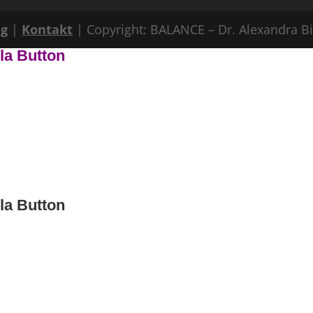
ng
|
Kontakt
| Copyright: BALANCE – Dr. Alexandra B
ila Button
ila Button