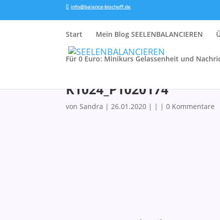
info@balance-bischoff.de
Start
Mein Blog SEELENBALANCIEREN
Für 0 Euro: Minikurs Gelassenheit und Nachri
K1024_P1020174
von
Sandra
|
26.01.2020
| | |
0 Kommentare