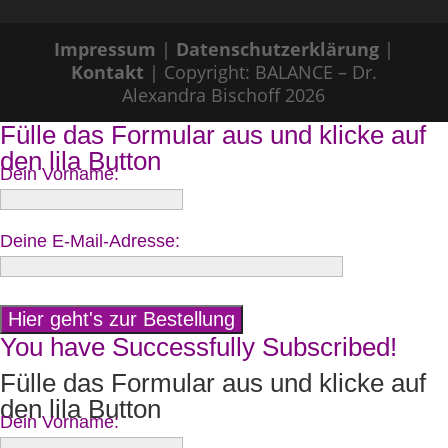
Impressum
|
Datenschutzerklärung
|
Kontakt
| Copyright: BALANCE – Dr.
Alexandra Bischoff 2026
Fülle das Formular aus und klicke auf
den lila Button
Dein Vorname:
Deine E-Mail-Adresse:
You have Successfully Subscribed!
Fülle das Formular aus und klicke auf
den lila Button
Dein Vorname: