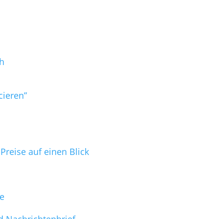
h
cieren”
reise auf einen Blick
ge