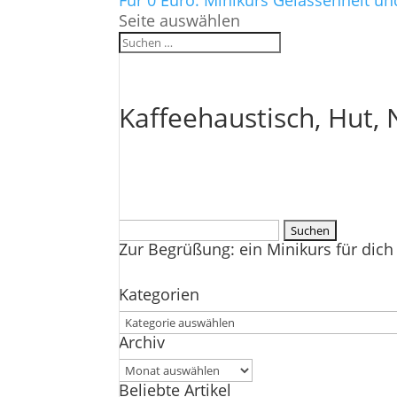
Für 0 Euro: Minikurs Gelassenheit un
Seite auswählen
Kaffeehaustisch, Hut,
Suchen
Zur Begrüßung: ein Minikurs für dich 
nach:
Kategorien
Kategorien
Archiv
Archiv
Beliebte Artikel