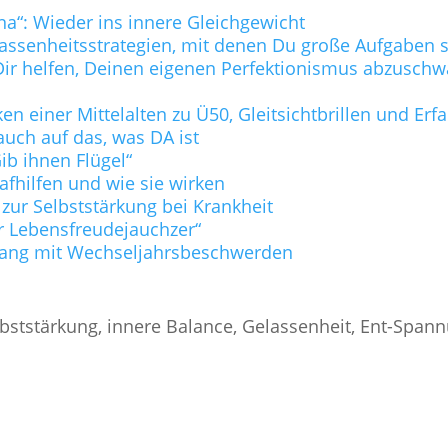
na“: Wieder ins innere Gleichgewicht
lassenheitsstrategien, mit denen Du große Aufgaben s
ie Dir helfen, Deinen eigenen Perfektionismus abzusc
n einer Mittelalten zu Ü50, Gleitsichtbrillen und Er
uch auf das, was DA ist
b ihnen Flügel“
lafhilfen und wie sie wirken
 zur Selbststärkung bei Krankheit
r Lebensfreudejauchzer“
ang mit Wechseljahrsbeschwerden
bststärkung, innere Balance, Gelassenheit, Ent-Span