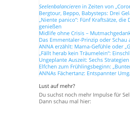
Seelenbalancieren
in Zeiten von „Coro
Bergtour, Beppo, Babysteps: Drei Ge
„Niente panico“: Fünf Kraftsätze, d
genießen
Midlife ohne Crisis – Mutmachgedanke
Das Emmentaler-Prinzip oder Schau a
ANNA erzählt: Mama-Gefühle oder „Gi
„Fällt herab kein Träumelein“: Einsch
Ungeplante Auszeit: Sechs Strategien
Elfchen zum Frühlingsbeginn: „Bunte
ANNAs Fächertanz: Entspannter Umg
Lust auf mehr?
Du suchst noch mehr Impulse für Sel
Dann schau mal hier: