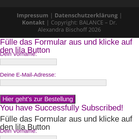
Impressum
|
Datenschutzerklärung
|
Kontakt
| Copyright: BALANCE – Dr.
Alexandra Bischoff 2026
Fülle das Formular aus und klicke auf
den lila Button
Dein Vorname:
Deine E-Mail-Adresse:
You have Successfully Subscribed!
Fülle das Formular aus und klicke auf
den lila Button
Dein Vorname: