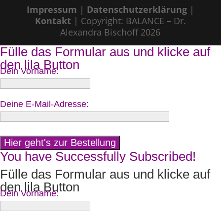
Impressum
|
Datenschutzerklärung
|
Kontakt
| Copyright: BALANCE – Dr.
Alexandra Bischoff 2026
Fülle das Formular aus und klicke auf
den lila Button
Dein Vorname:
Deine E-Mail-Adresse:
You have Successfully Subscribed!
Fülle das Formular aus und klicke auf
den lila Button
Dein Vorname: